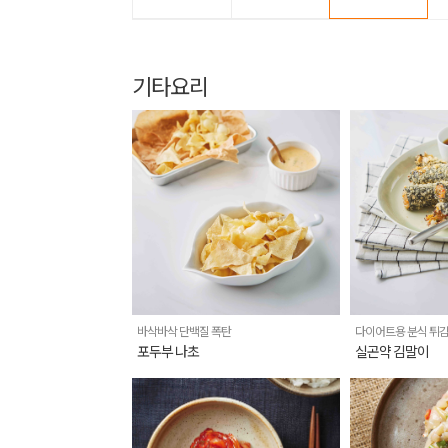
기타요리
바삭바삭 단백질 폭탄
다이어트용 분식 튀
포두부 나초
실곤약 김말이