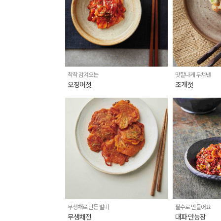
착착 감겨오는
맛깔나게 무쳐낸
오징어젓
조개젓
무생채로 만든 별미
필수로 만들어요
무생채전
대파 만능장