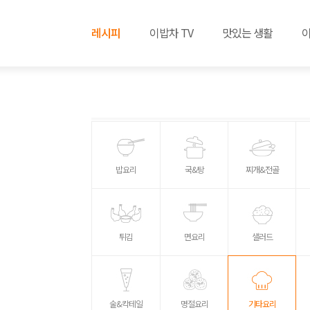
레시피
이밥차 TV
맛있는 생활
밥요리
국&탕
찌개&전골
튀김
면요리
샐러드
술&칵테일
명절요리
기타요리