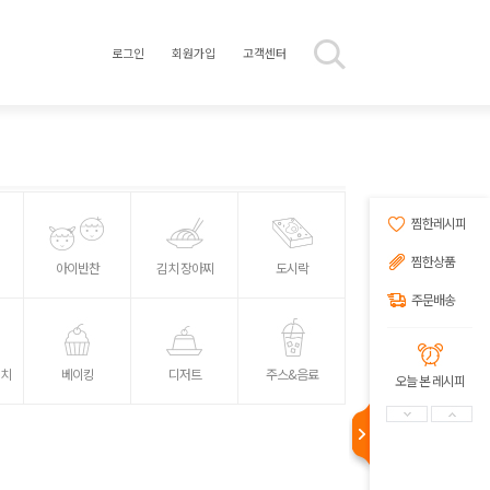
로그인
회원가입
고객센터
찜한레시피
찜한상품
아이반찬
김치 장아찌
도시락
주문배송
위치
베이킹
디저트
주스&음료
오늘 본 레시피