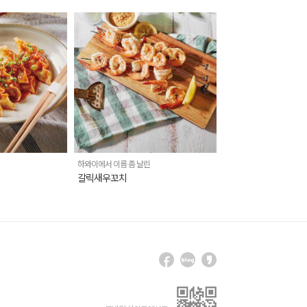
하와이에서 이름 좀 날린
갈릭새우꼬치