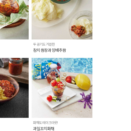
두 공기도 거뜬한
참치 쌈장과 양배추쌈
화채도 테이크아웃!
과일꼬치화채