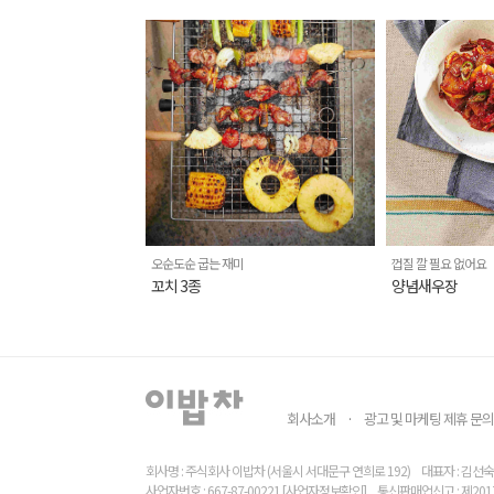
오순도순 굽는 재미
껍질 깔 필요 없어요
꼬치 3종
양념새우장
회사소개
광고 및 마케팅 제휴 문의
·
회사명 : 주식회사 이밥차 (서울시 서대문구 연희로 192)
대표자 : 김선숙
사업자번호 : 667-87-00221
[사업자정보확인]
통신판매업신고 : 제201