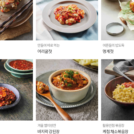
만들어 바로 먹는
어른들의 밥도둑
어리굴젓
멍게젓
겨울 별미반찬
활용만점 볶음장
바지락 강된장
케첩 채소볶음장