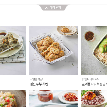
김
리얼한 식감!
핫한 다이어트식
얼린 두부 치킨
콜리플라워 볶음밥 