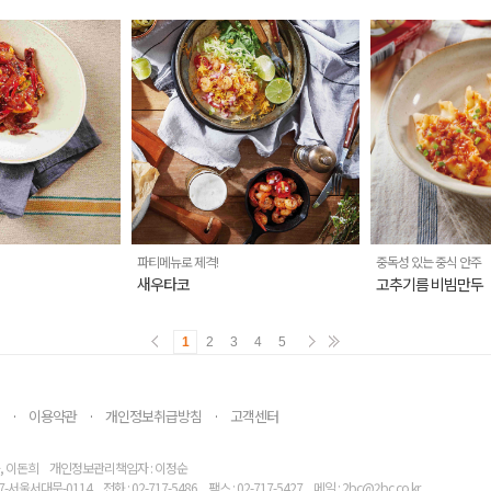
파티메뉴로 제격!
중독성 있는 중식 안주
새우타코
고추기름 비빔만두
1
2
3
4
5
이용약관
개인정보취급방침
고객센터
·
·
·
, 이돈희
개인정보관리책임자 : 이정순
7-서울서대문-0114
전화 : 02-717-5486
팩스 : 02-717-5427
메일 : 2bc@2bc.co.kr