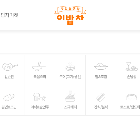
이밥차마켓
밑반찬
볶음요리
구이(고기/생선)
찜&조림
손님상
김밥&초밥
야식&술안주
스파게티
간식/분식
토스트/샌드