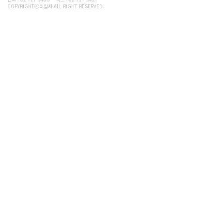
COPYRIGHTⓒ이밥차 ALL RIGHT RESERVED.