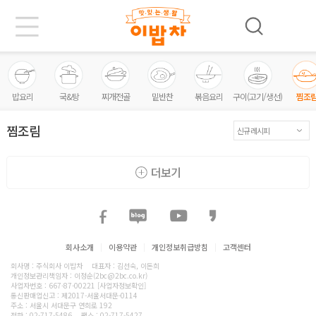
밥요리
국&탕
찌개전골
밑반찬
볶음요리
구이(고기/생선)
찜조
찜조림
더보기
회사소개
|
이용약관
|
개인정보취급방침
|
고객센터
회사명 : 주식회사 이밥차
대표자 : 김선숙, 이돈희
개인정보관리책임자 : 이정순(2bc@2bc.co.kr)
사업자번호 : 667-87-00221
[사업자정보확인]
통신판매업신고 : 제2017-서울서대문-0114
주소 : 서울시 서대문구 연희로 192
전화 :
02-717-5486
팩스 : 02-717-5427