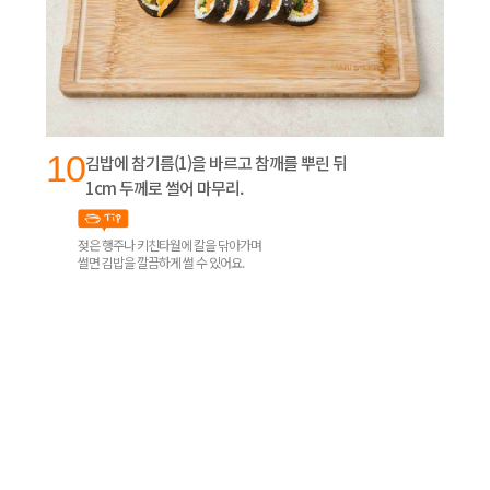
10
김밥에 참기름(1)을 바르고 참깨를 뿌린 뒤
1cm 두께로 썰어 마무리.
젖은 행주나 키친타월에 칼을 닦아가며
썰면 김밥을 깔끔하게 썰 수 있어요.