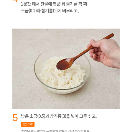
1분간 데쳐 찬물에 헹군 뒤 물기를 꽉 짜
소금(0.2)과 참기름(1)에 버무리고,
5
밥은 소금(0.5)과 참기름(3)을 넣어 고루 섞고,
주걱을 세워 밥알이 뭉개지지 않도록 살살 섞어주세요.