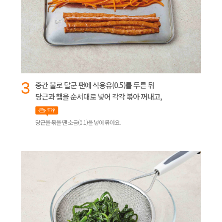
3
중간 불로 달군 팬에 식용유(0.5)를 두른 뒤
당근과 햄을 순서대로 넣어 각각 볶아 꺼내고,
당근을 볶을 땐 소금(0.1)을 넣어 볶아요.