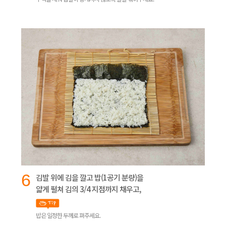
6
김발 위에 김을 깔고 밥(1공기 분량)을
얇게 펼쳐 김의 3/4 지점까지 채우고,
밥은 일정한 두께로 펴주세요.