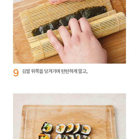
9
김발 위쪽을 당겨가며 탄탄하게 말고,