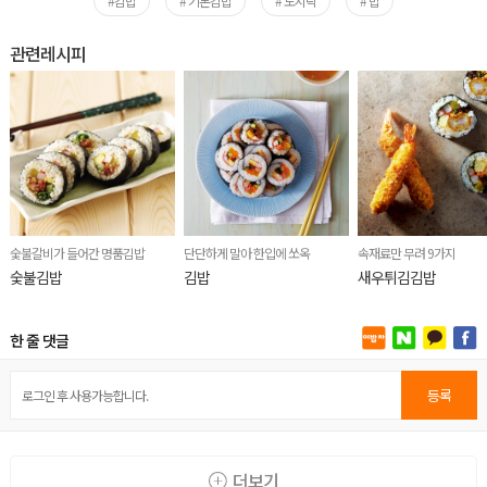
#김밥
# 기본김밥
# 도시락
# 밥
관련레시피
숯불갈비가 들어간 명품김밥
단단하게 말아 한입에 쏘옥
속재료만 무려 9가지
숯불김밥
김밥
새우튀김김밥
한 줄 댓글
등록
더보기