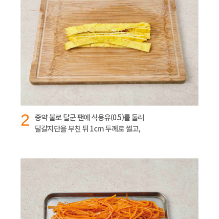
2
중약 불로 달군 팬에 식용유(0.5)를 둘러
달걀지단을 부친 뒤 1cm 두께로 썰고,