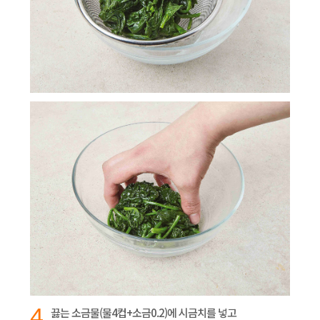
4
끓는 소금물(물4컵+소금0.2)에 시금치를 넣고