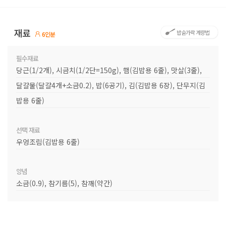
재료
밥숟가락 계량법
6인분
필수재료
당근(1/2개), 시금치(1/2단=150g), 햄(김밥용 6줄), 맛살(3줄),
달걀물(달걀4개+소금0.2), 밥(6공기), 김(김밥용 6장), 단무지(김
밥용 6줄)
선택 재료
우엉조림(김밥용 6줄)
양념
소금(0.9), 참기름(5), 참깨(약간)