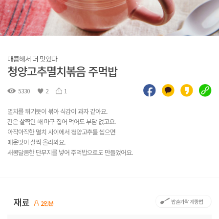
매콤해서 더 맛있다
청양고추멸치볶음 주먹밥
5330
2
1
멸치를 튀기듯이 볶아 식감이 과자 같아요.
간은 살짝만 해 마구 집어 먹어도 부담 없고요.
아작아작한 멸치 사이에서 청양고추를 씹으면
매운맛이 살짝 올라와요.
새콤달콤한 단무지를 넣어 주먹밥으로도 만들었어요.
재료
밥숟가락 계량법
2인분