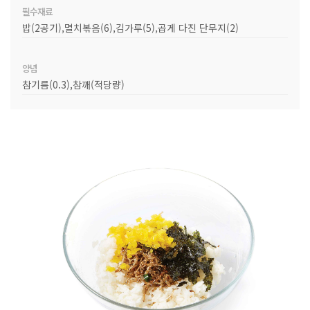
필수재료
밥(2공기),멸치볶음(6),김가루(5),곱게 다진 단무지(2)
양념
참기름(0.3),참깨(적당량)