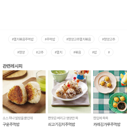
#멸치볶음주먹밥
#주먹밥
#청양고추멸치볶음
#청양고추
#청양
#고추
#멸치
#볶음
#밥
#
관련레시피
소스 하나 발랐을 뿐인데
짠맛은 버리고 영양만 쏙
한입에 쏙쏙
구운주먹밥
쇠고기김치주먹밥
카레김가루주먹밥