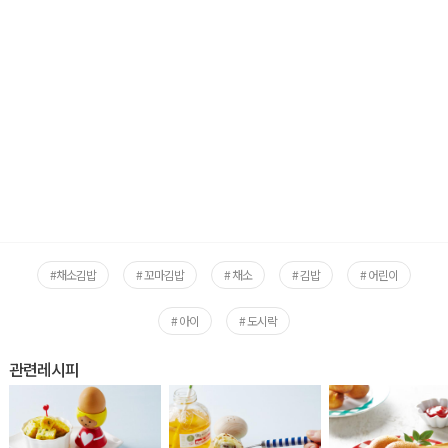
#채소김밥
# 꼬마김밥
# 채소
# 김밥
# 어린이
# 아이
# 도시락
관련레시피