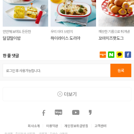
만만해 보여도 든든한
우리 아이 브런치
깨끗한 기름으로 튀겨낸
달걀말이밥
하이라이스 도리아
꼬마치즈핫도그
한 줄 댓글
등록
더보기
회사소개
|
이용약관
|
개인정보취급방침
|
고객센터
회사명 : 주식회사 이밥차
대표자 : 김선숙, 이돈희