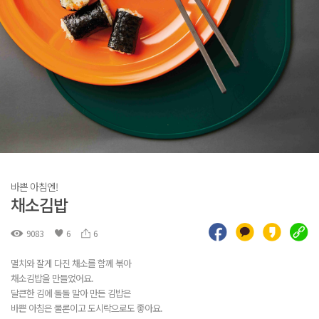
바쁜 아침엔!
채소김밥
9083
6
6
멸치와 잘게 다진 채소를 함께 볶아
채소김밥을 만들었어요.
달큰한 김에 돌돌 말아 만든 김밥은
바쁜 아침은 물론이고 도시락으로도 좋아요.