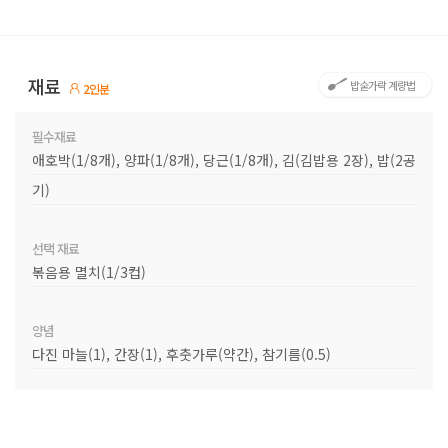
재료
밥숟가락 계량법
2인분
필수재료
애호박(1/8개), 양파(1/8개), 당근(1/8개), 김(김밥용 2장), 밥(2공
기)
선택 재료
볶음용 멸치(1/3컵)
양념
다진 마늘(1), 간장(1), 후춧가루(약간), 참기름(0.5)