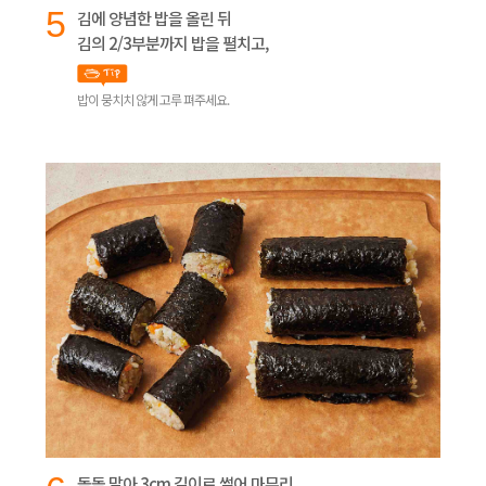
5
김에 양념한 밥을 올린 뒤
김의 2/3부분까지 밥을 펼치고,
밥이 뭉치치 않게 고루 펴주세요.
돌돌 말아 3cm 길이로 썰어 마무리.