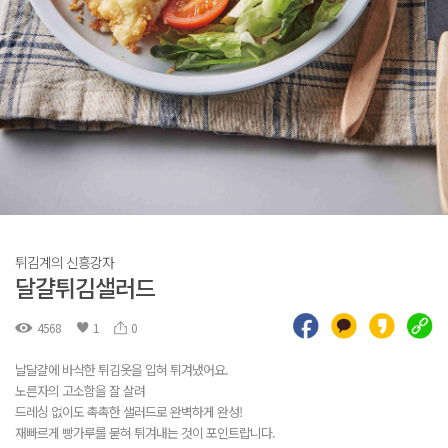
튀김계의 신흥강자
달걀튀김샐러드
4568
1
0
날달걀에 바삭한 튀김옷을 입혀 튀겨냈어요.
노른자의 고소함을 잘 살려
드레싱 없이도 촉촉한 샐러드로 완벽하게 완성!
재빠르게 빵가루를 묻혀 튀겨내는 것이 포인트랍니다.