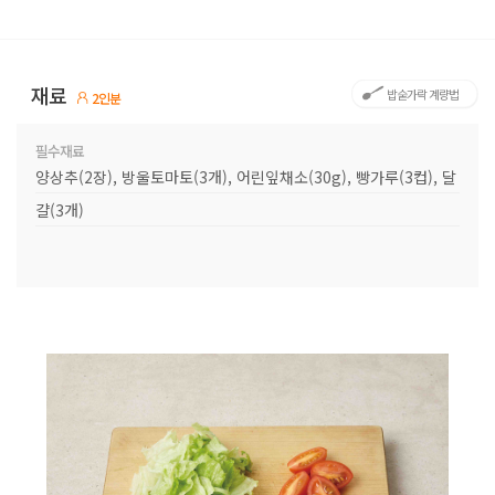
재료
밥숟가락 계량법
2인분
필수재료
양상추(2장), 방울토마토(3개), 어린잎채소(30g), 빵가루(3컵), 달
걀(3개)