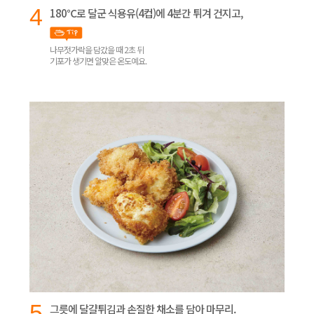
4
180℃로 달군 식용유(4컵)에 4분간 튀겨 건지고,
나무젓가락을 담갔을 때 2초 뒤
기포가 생기면 알맞은 온도예요.
5
그릇에 달걀튀김과 손질한 채소를 담아 마무리.