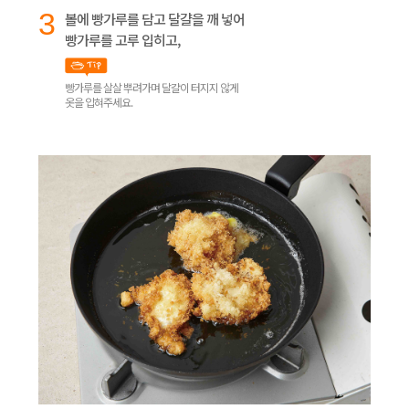
3
볼에 빵가루를 담고 달걀을 깨 넣어
빵가루를 고루 입히고,
빵가루를 살살 뿌려가며 달걀이 터지지 않게
옷을 입혀주세요.