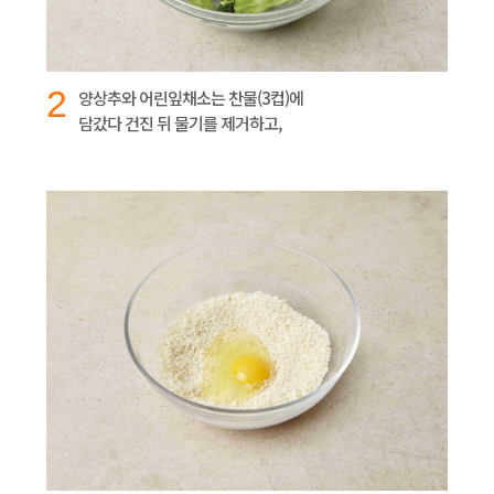
2
양상추와 어린잎채소는 찬물(3컵)에
담갔다 건진 뒤 물기를 제거하고,