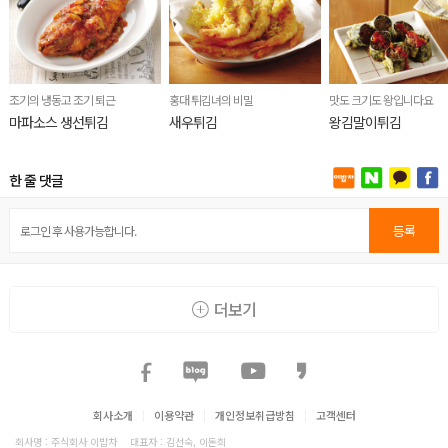
조기의 냉동고 조기 퇴근
홍대 튀김녀의 비밀
맛도 크기도 왕입니다요
마파소스 생선튀김
새우튀김
왕김말이튀김
한 줄 댓글
등록
더보기
회사소개
|
이용약관
|
개인정보취급방침
|
고객센터
회사명 : 주식회사 이밥차
대표자 : 김선숙, 이돈희