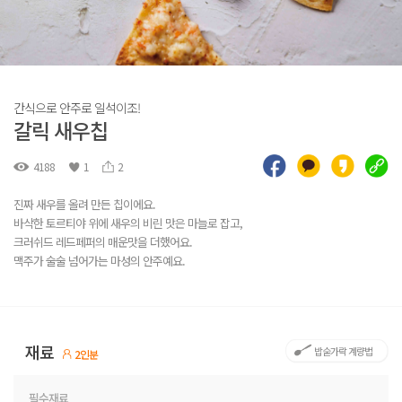
간식으로 안주로 일석이조!
갈릭 새우칩
4188
1
2
진짜 새우를 올려 만든 칩이에요.
바삭한 토르티야 위에 새우의 비린 맛은 마늘로 잡고,
크러쉬드 레드페퍼의 매운맛을 더했어요.
맥주가 술술 넘어가는 마성의 안주예요.
재료
밥숟가락 계량법
2인분
필수재료