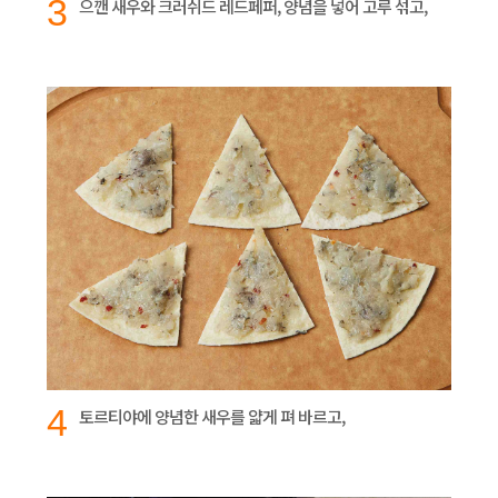
3
으깬 새우와 크러쉬드 레드페퍼, 양념을 넣어 고루 섞고,
4
토르티야에 양념한 새우를 얇게 펴 바르고,