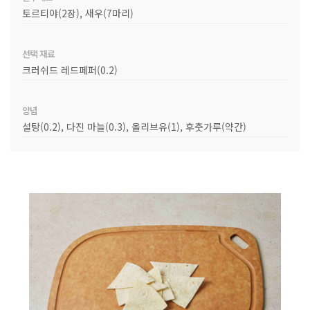
토르티야(2장), 새우(7마리)
선택 재료
크러쉬드 레드페퍼(0.2)
양념
설탕(0.2), 다진 마늘(0.3), 올리브유(1), 후춧가루(약간)