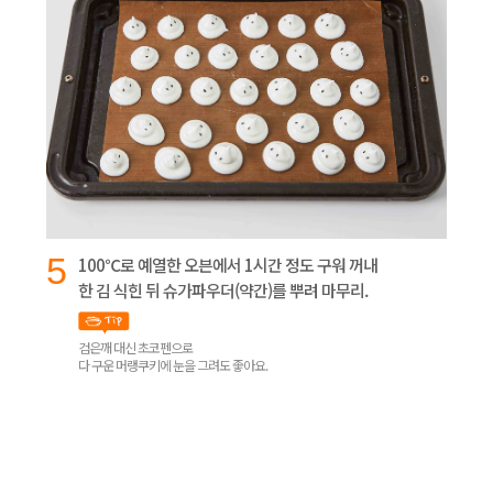
5
100℃로 예열한 오븐에서 1시간 정도 구워 꺼내
한 김 식힌 뒤 슈가파우더(약간)를 뿌려 마무리.
검은깨 대신 초코펜으로
다 구운 머랭쿠키에 눈을 그려도 좋아요.