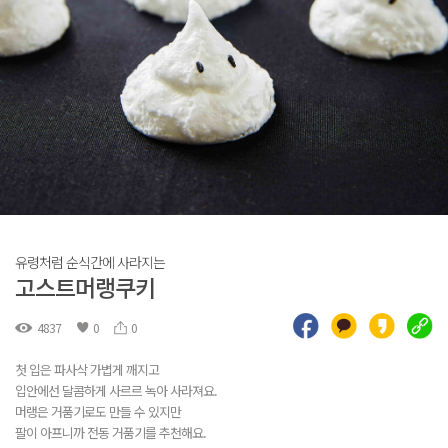
유령처럼 순식간에 사라지는
고스트머랭쿠키
4837
0
0
첫 입은 파사삭 가볍게 깨지고
입안에선 달콤하게 사르르 녹아 사라져요.
머랭은 거품기로도 만들 수 있지만
팔이 아프니까 전동 거품기를 추천해요.