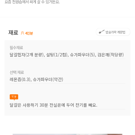
요즘 천원숍에서 싸게 살 수 있거든요.
재료
밥숟가락 계량법
4인분
필수재료
달걀흰자(2개 분량), 설탕(1/2컵), 슈가파우더(5), 검은깨(적당량)
선택 재료
레몬즙(0.3), 슈가파우더(약간)
달걀은 사용하기 30분 전실온에 두어 찬기를 빼요.