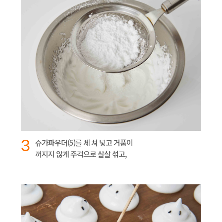
3
슈가파우더(5)를 체 쳐 넣고 거품이
꺼지지 않게 주걱으로 살살 섞고,