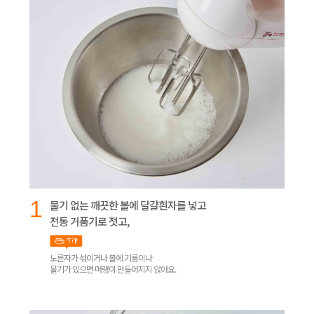
1
물기 없는 깨끗한 볼에 달걀흰자를 넣고
전동 거품기로 젓고,
노른자가 섞이거나 볼에 기름이나
물기가 있으면 머랭이 만들어지지 않아요.