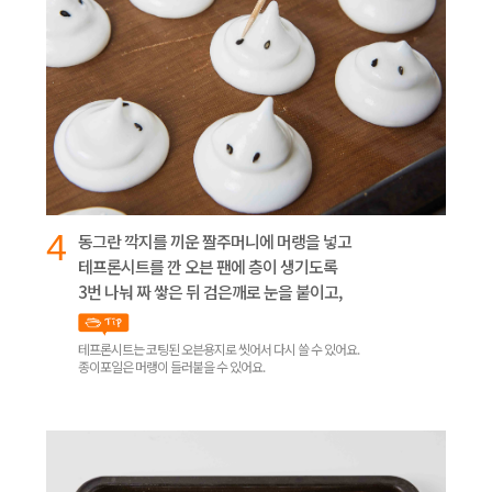
4
동그란 깍지를 끼운 짤주머니에 머랭을 넣고
테프론시트를 깐 오븐 팬에 층이 생기도록
3번 나눠 짜 쌓은 뒤 검은깨로 눈을 붙이고,
테프론시트는 코팅된 오븐용지로 씻어서 다시 쓸 수 있어요.
종이포일은 머랭이 들러붙을 수 있어요.