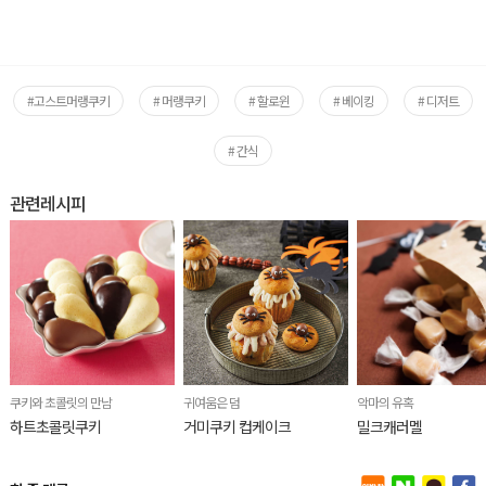
#고스트머랭쿠키
# 머랭쿠키
# 할로윈
# 베이킹
# 디저트
# 간식
관련레시피
쿠키와 초콜릿의 만남
귀여움은 덤
악마의 유혹
하트초콜릿쿠키
거미쿠키 컵케이크
밀크캐러멜