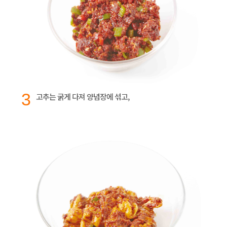
3
고추는 굵게 다져 양념장에 섞고,