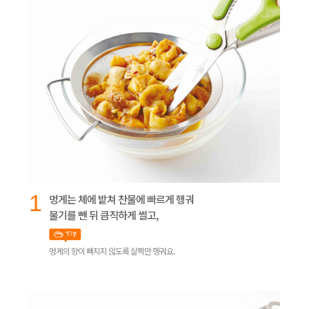
1
멍게는 체에 밭쳐 찬물에 빠르게 헹궈
물기를 뺀 뒤 큼직하게 썰고,
멍게의 향이 빠지지 않도록 살짝만 헹궈요.