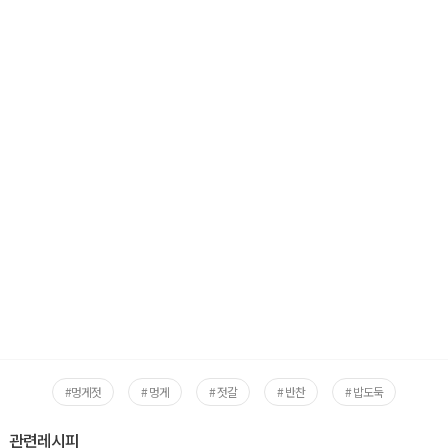
#멍게젓
# 멍게
# 젓갈
# 반찬
# 밥도둑
관련레시피