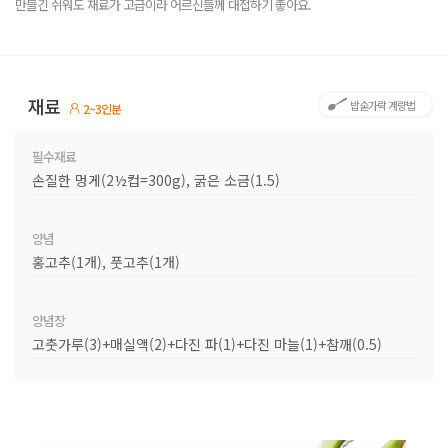
만들긴 쉬워도 재료가 고급이라 어르신들께 대접하기 좋아요.
재료
밥숟가락 계량법
2~3인분
필수재료
손질한 멍게(2½컵=300g), 굵은 소금(1.5)
양념
홍고추(1개), 풋고추(1개)
양념장
고춧가루(3)+매실액(2)+다진 파(1)+다진 마늘(1)+참깨(0.5)