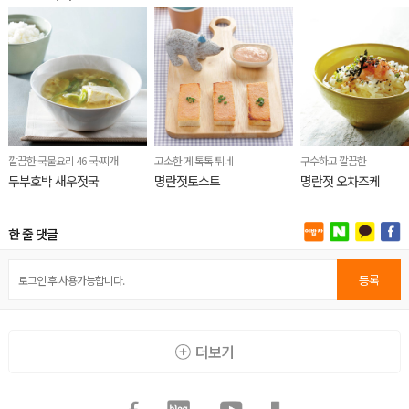
깔끔한 국물요리 46 국·찌개
고소한 게 톡톡 튀네
구수하고 깔끔한
두부호박 새우젓국
명란젓토스트
명란젓 오차즈케
한 줄 댓글
등록
더보기