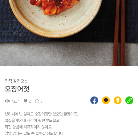
착착 감겨오는
오징어젓
4217
2
0
보리차에 밥 말아도 오징어젓만 있으면 꿀맛이죠.
껍질을 벗겨내 식감이 훨씬 부드럽고
직접 양념해 자극적이지 않아요.
입맛 없다는 말도 쏙 들어갈 정도랍니다.