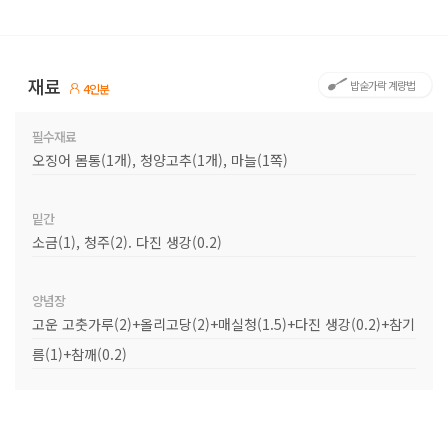
재료
밥숟가락 계량법
4인분
필수재료
오징어 몸통(1개), 청양고추(1개), 마늘(1쪽)
밑간
소금(1), 청주(2). 다진 생강(0.2)
양념장
고운 고춧가루(2)+올리고당(2)+매실청(1.5)+다진 생강(0.2)+참기
름(1)+참깨(0.2)