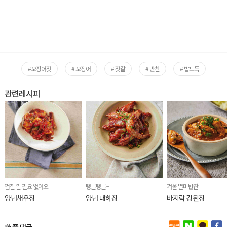
#오징어젓
# 오징어
# 젓갈
# 반찬
# 밥도둑
관련레시피
껍질 깔 필요 없어요
탱글탱글~
겨울 별미반찬
양념새우장
양념 대하장
바지락 강된장
한 줄 댓글