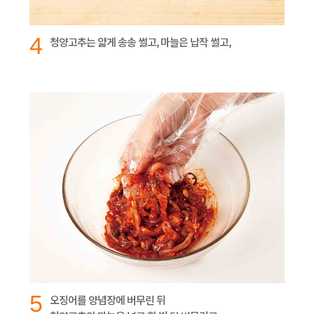
4
청양고추는 얇게 송송 썰고, 마늘은 납작 썰고,
5
오징어를 양념장에 버무린 뒤