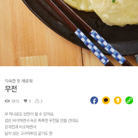
익숙한 듯 새로워
무전
5972
3
2
무 하나로도 반찬이 될 수 있어요.
겉은 바삭하면서 속은 촉촉한 무전을 만들 건데요.
감자전과 비슷하면서
달지 않은 고구마튀김 같기도 한