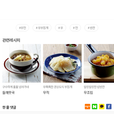
#무전
# 무부침개
# 무
# 전
# 반찬
관련레시피
구수하게 훌훌 넘어가네
무뚝뚝한 경상도식 부침개
말캉말캉한 밥반찬
들깨뭇국
무적
무조림
한 줄 댓글