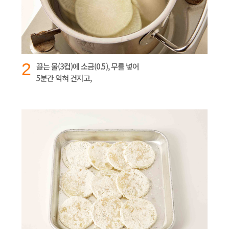
2
끓는 물(3컵)에 소금(0.5), 무를 넣어
5분간 익혀 건지고,