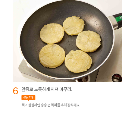
6
앞뒤로 노릇하게 지져 마무리.
색이 심심하면 송송 썬 쪽파를 뿌려 장식해요.