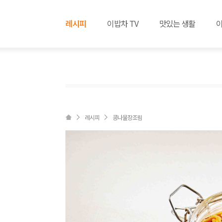
레시피
이밥차 TV
맛있는 생활
레시피
콩나물장조림