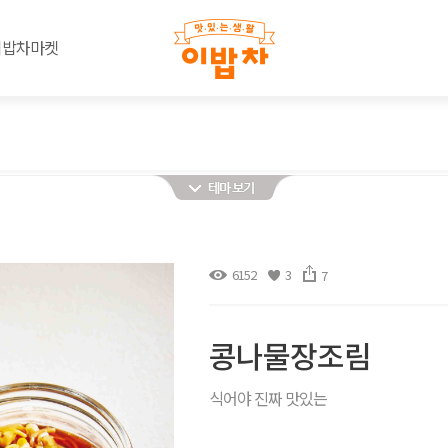
이밥차마켓
6152
3
7
콩나물장조림
식어야 진짜 맛있는