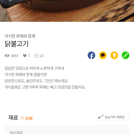
아삭한 파채와 함께
닭불고기
8893
7
14
달달한 양념으로 버무려 노릇하게 구워내
아삭한 파채와 함께 곁들이면
밥반찬으로도, 술안주로도 그만인 메뉴예요.
아이들용은 고춧가루와 파채는 빼고 양념장을 만들어요.
재료
밥숟가락 계량법
3인분
필수재료