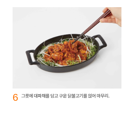
6
그릇에 대파채를 담고 구운 닭불고기를 얹어 마무리.