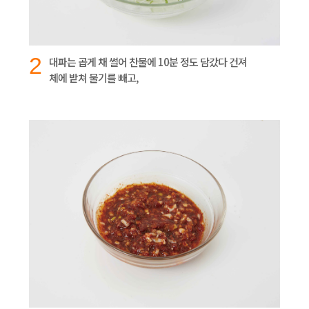
2
대파는 곱게 채 썰어 찬물에 10분 정도 담갔다 건져
체에 밭쳐 물기를 빼고,