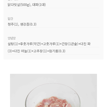
닭다릿살(500g), 대파(1대)
밑간
청주(1), 생강즙(0.3)
양념장
설탕(1)+후춧가루(약간)+고춧가루(1)+간장(1큰술)+다진 파
(3)+다진 마늘(1)+고추장(1)+참기름(0.3)