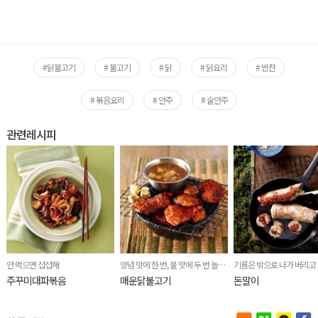
#닭불고기
# 불고기
# 닭
# 닭요리
# 반찬
# 볶음요리
# 안주
# 술안주
관련레시피
안 먹으면 섭섭해
양념 맛에 한 번, 불 맛에 두 번 놀라는
기름은 밖으로 나가 버리고
주꾸미대파볶음
매운닭불고기
돈말이