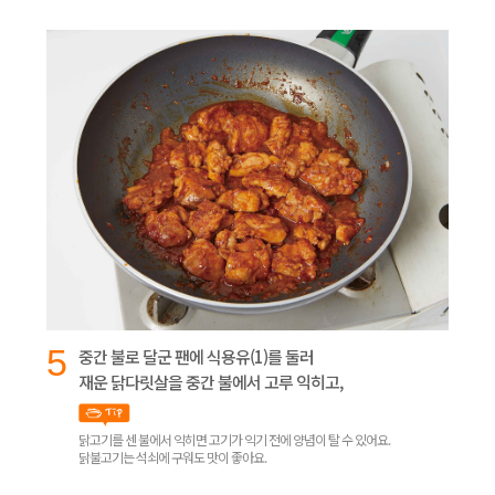
5
중간 불로 달군 팬에 식용유(1)를 둘러
재운 닭다릿살을 중간 불에서 고루 익히고,
닭고기를 센 불에서 익히면 고기가 익기 전에 양념이 탈 수 있어요.
닭불고기는 석쇠에 구워도 맛이 좋아요.