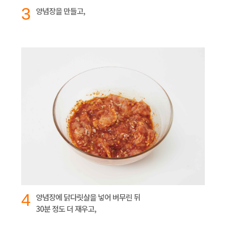
3
양념장을 만들고,
4
양념장에 닭다릿살을 넣어 버무린 뒤
30분 정도 더 재우고,