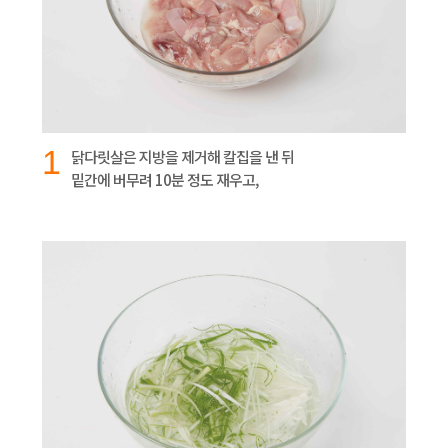
1
닭다릿살은 지방을 제거해 칼집을 낸 뒤
밑간에 버무려 10분 정도 재우고,