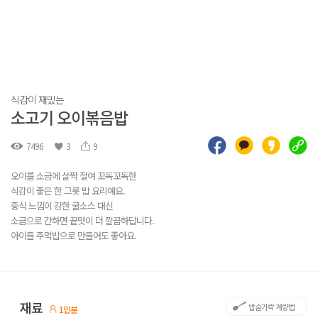
식감이 재밌는
소고기 오이볶음밥
7496
3
9
오이를 소금에 살짝 절여 꼬독꼬독한
식감이 좋은 한 그릇 밥 요리예요.
중식 느낌이 강한 굴소스 대신
소금으로 간하면 끝맛이 더 깔끔하답니다.
아이들 주먹밥으로 만들어도 좋아요.
재료
밥숟가락 계량법
1인분