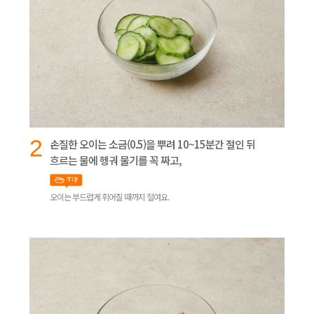
2
손질한 오이는 소금(0.5)을 뿌려 10~15분간 절인 뒤
흐르는 물에 헹궈 물기를 꼭 짜고,
오이는 부드럽게 휘어질 때까지 절여요.