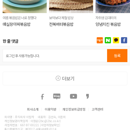
여름 볶음밥은 너로 정했다
보약보다 제철 밥상
자취생 김대리의
매실장아찌볶음밥
전복버터볶음밥
양념치킨 볶음밥
한 줄 댓글
등록
더보기
회사소개
|
이용약관
|
개인정보취급방침
|
고객센터
회사명 : 주식회사 이밥차
대표자 : 김선숙, 이돈희
개인정보관리책임자 : 이정순(2bc@2bc.co.kr)
사업자번호 : 667-87-00221
[사업자정보확인]
통신판매업신고 : 제2017-서울서대문-0114