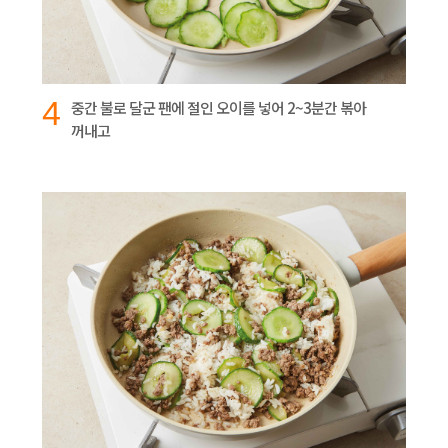
4
중간 불로 달군 팬에 절인 오이를 넣어 2~3분간 볶아
꺼내고