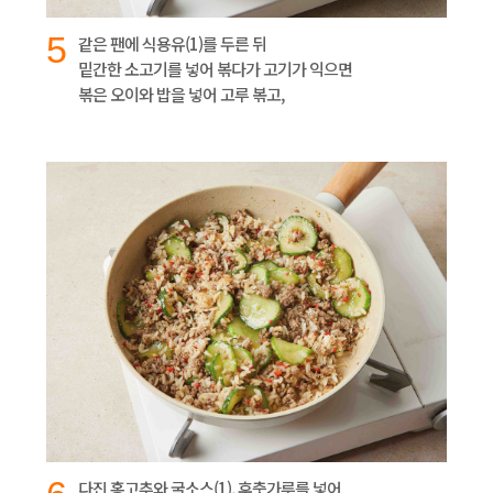
5
같은 팬에 식용유(1)를 두른 뒤
밑간한 소고기를 넣어 볶다가 고기가 익으면
볶은 오이와 밥을 넣어 고루 볶고,
다진 홍고추와 굴소스(1), 후춧가루를 넣어