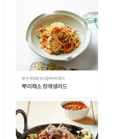
땅 속 영양을 부드럽게 버무렸다
뿌리채소 참깨샐러드