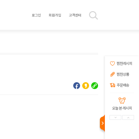
로그인
회원가입
고객센터
찜한레시피
찜한상품
주문배송
오늘 본 레시피