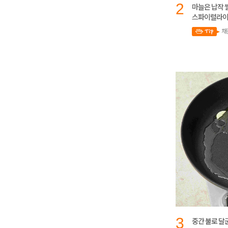
2
마늘은 납작 
스파이럴라이
채
3
중간 불로 달군