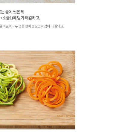
는 물에 씻은 뒤
+소금1)에 담가 해감하고,
은 비닐이나 뚜껑을 덮어 놓으면 해감이 더 잘돼요.