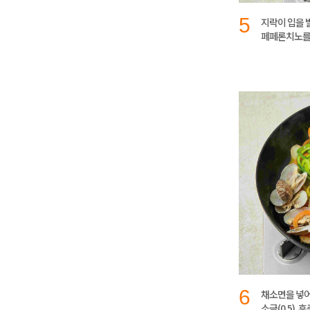
5
지락이 입을 벌
페페론치노를 
6
채소면을 넣어
소금(0.5),