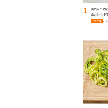
1
바지락은 흐르
소금물(물3컵
검