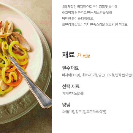
4월 제철인 바지락으로 우린 감칠맛 육수에
애호박과 당근으로 만든 채소면을 넣어
담백한 풍미를 더했어요.
포만감과 칼로리까지 만족스러운 최고의 한 끼예요.
재료
3인분
필수재료
바지락(300g), 애호박(1개), 당근(1/2개), 납작 썬 마늘(
선택 재료
페페론치노(3개)
양념
소금(1.5), 청주(2), 후춧가루(약간)