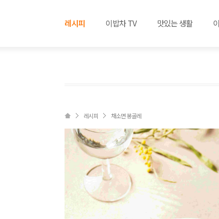
레시피
이밥차 TV
맛있는 생활
레시피
채소면 봉골레