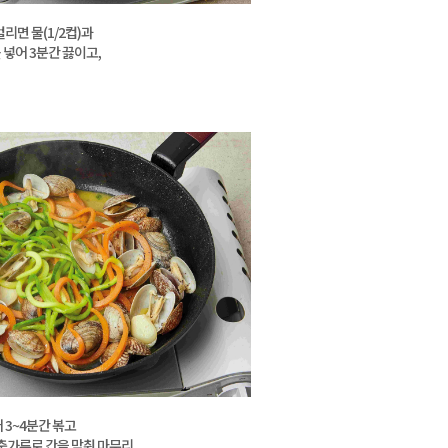
리면 물(1/2컵)과
넣어 3분간 끓이고,
 3~4분간 볶고
 후춧가루로 간을 맞춰 마무리.