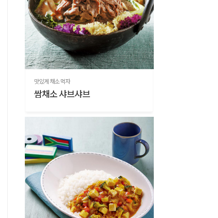
맛있게 채소 먹자
쌈채소 샤브샤브