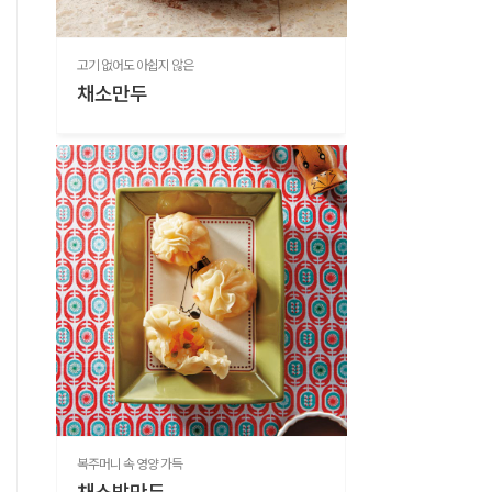
고기 없어도 아쉽지 않은
채소만두
복주머니 속 영양 가득
채소밥만두