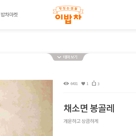
이밥차마켓
6431
1
3
채소면 봉골레
개운하고 상큼하게