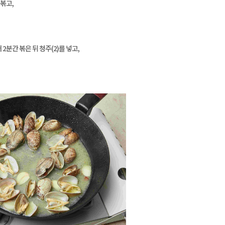
볶고,
2분간 볶은 뒤 청주(2)를 넣고,