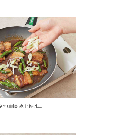
슷 썬 대파를 넣어 버무리고,