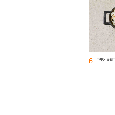
6
그릇에 꽈리고