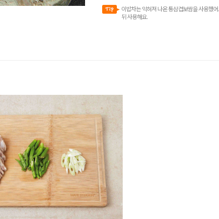
이밥차는 익혀져 나온 통삼겹보쌈을 사용했어요.
뒤 사용해요.