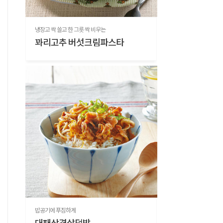
냉장고 싹 쓸고 한 그릇 싹 비우는
꽈리고추 버섯크림파스타
밥공기에 푸짐하게
대패삼겹살덮밥