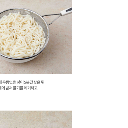
에 우동면을 넣어 5분간 삶은 뒤
체에 밭쳐 물기를 제거하고,