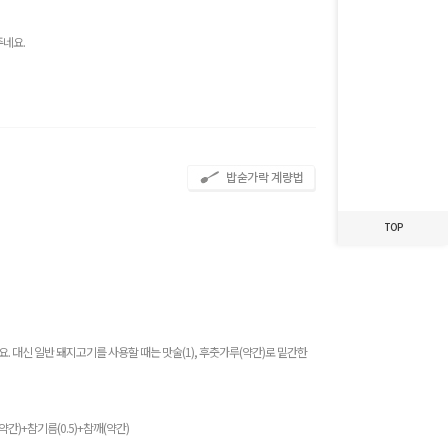
최근 본 레시피가
주네요.
없습니다.
TOP
 대신 일반 돼지고기를 사용할 때는 맛술(1), 후춧가루(약간)로 밑간한
약간)+참기름(0.5)+참깨(약간)