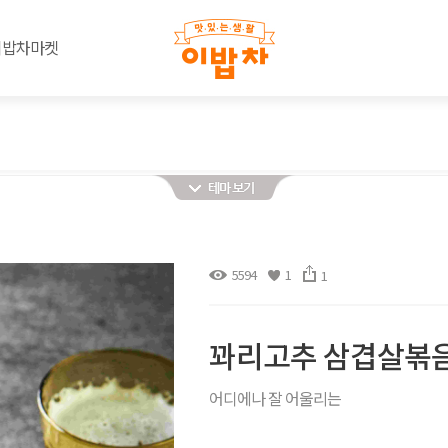
이밥차마켓
5594
1
1
꽈리고추 삼겹살볶
어디에나 잘 어울리는