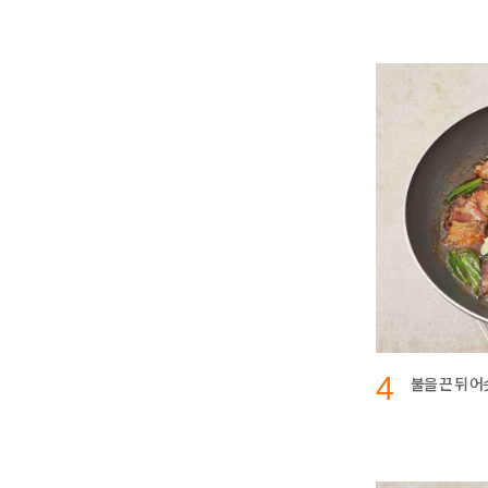
4
불을 끈 뒤 어