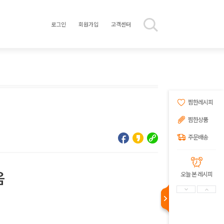
로그인
회원가입
고객센터
찜한레시피
찜한상품
주문배송
음
오늘 본 레시피