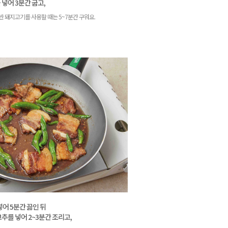
넣어 3분간 굽고,
반 돼지고기를 사용할 때는 5~7분간 구워요.
넣어 5분간 끓인 뒤
추를 넣어 2~3분간 조리고,