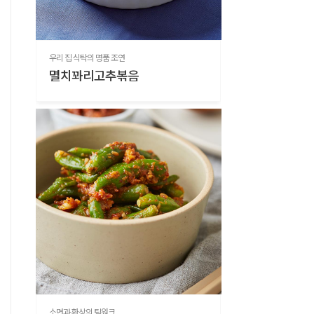
우리 집 식탁의 명품 조연
멸치꽈리고추볶음
소면과 환상의 팀워크