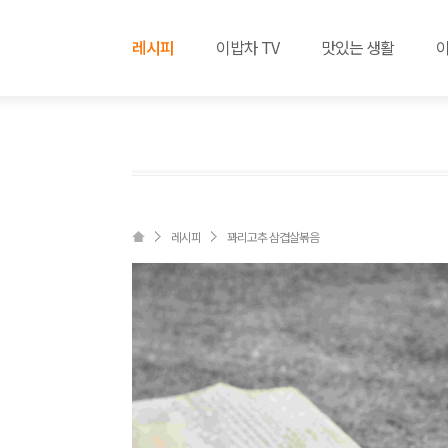
레시피
이밥차 TV
맛있는 생활
레시피
꽈리고추 삼겹살볶음