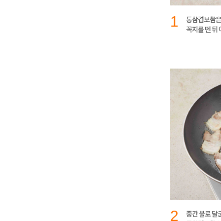
1
통삼겹보쌈은 
꼭지를 뗀 뒤 
2
중간 불로 달군