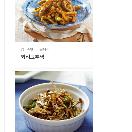
엄마 손맛 그리운 당신
꽈리고추찜