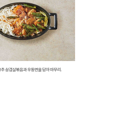
추 삼겹살볶음과 우동면을 담아 마무리.