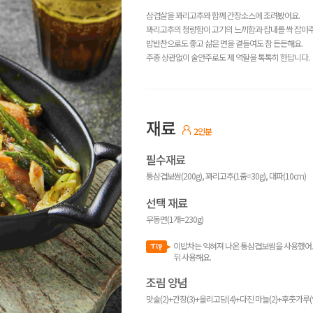
삼겹살을 꽈리고추와 함께 간장소스에 조려봤어요.
꽈리고추의 청량함이 고기의 느끼함과 잡내를 싹 잡아
밥반찬으로도 좋고 삶은 면을 곁들여도 참 든든해요.
주종 상관없이 술안주로도 제 역할을 톡톡히 한답니다.
재료
2인분
필수재료
통삼겹보쌈(200g), 꽈리고추(1줌=30g), 대파(10cm)
선택 재료
우동면(1개=230g)
이밥차는 익혀져 나온 통삼겹보쌈을 사용했어요.
뒤 사용해요.
조림 양념
맛술(2)+간장(3)+올리고당(4)+다진 마늘(2)+후춧가루(