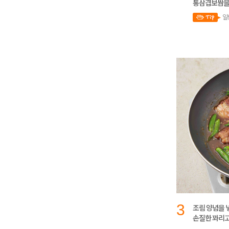
통삼겹보쌈을 
일
3
조림 양념을 
손질한 꽈리고