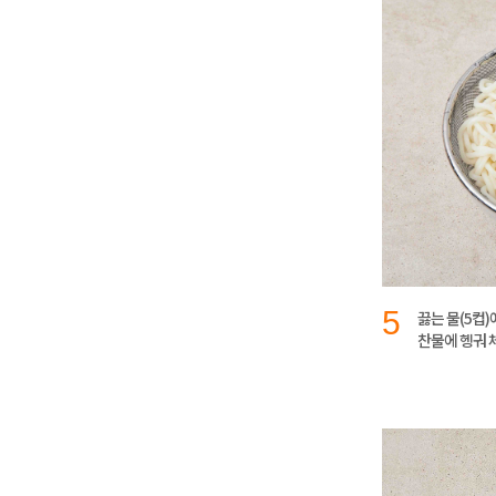
5
끓는 물(5컵)
찬물에 헹궈 