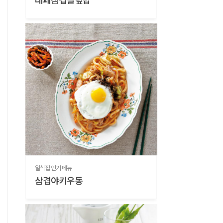
일식집 인기 메뉴
삼겹야키우동