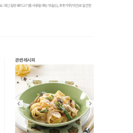
 대신 일반 돼지고기를 사용할 때는 맛술(1), 후춧가루(약간)로 밑간한
관련 레시피