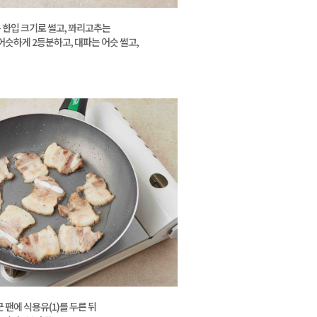
한입 크기로 썰고, 꽈리고추는
어슷하게 2등분하고, 대파는 어슷 썰고,
 팬에 식용유(1)를 두른 뒤