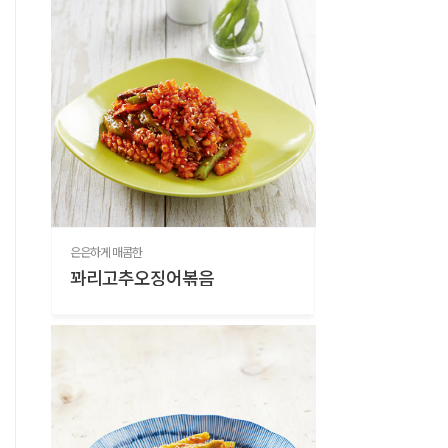
은은하게 매콤한
꽈리고추오징어볶음