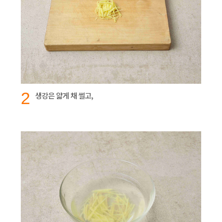
2
생강은 얇게 채 썰고,