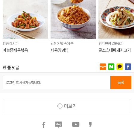
황금 레시피
반찬이 밥 속에 쏙
인기 만점 일품요리
마늘종제육볶음
제육양념밥
굴소스대파돼지고기
한 줄 댓글
등록
더보기