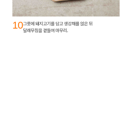
10
그릇에 돼지고기를 담고 생강채를 얹은 뒤
달래무침을 곁들여 마무리.