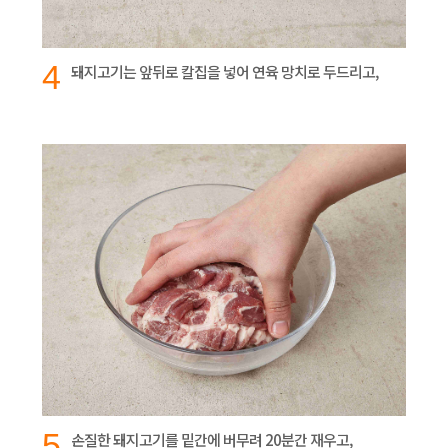
4
돼지고기는 앞뒤로 칼집을 넣어 연육 망치로 두드리고,
5
손질한 돼지고기를 밑간에 버무려 20분간 재우고,