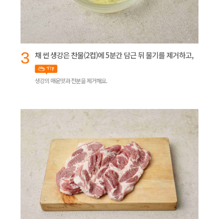
3
채 썬 생강은 찬물(2컵)에 5분간 담근 뒤 물기를 제거하고,
생강의 매운맛과 전분을 제거해요.