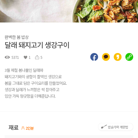
완벽한 봄 밥상
달래 돼지고기 생강구이
5371
1
5
3월 제철 봄나물인 달래와
돼지고기와의 궁합이 찰떡인 생강으로
봄을 그대로 담은 구이요리를 만들었어요.
생강과 달래가 느끼함은 싹 잡아주고
입안 가득 향긋함을 더해준답니다.
재료
밥숟가락 계량법
2인분