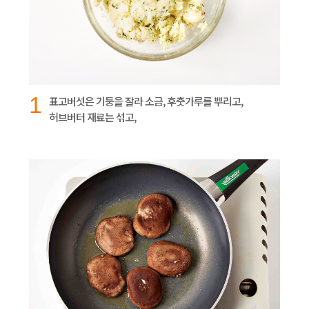
1
표고버섯은 기둥을 잘라 소금, 후춧가루를 뿌리고,
허브버터 재료는 섞고,