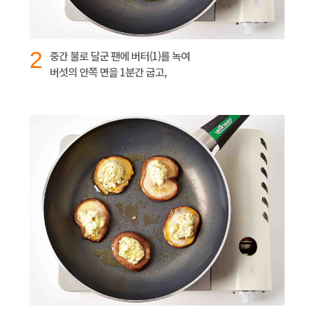
2
중간 불로 달군 팬에 버터(1)를 녹여
버섯의 안쪽 면을 1분간 굽고,