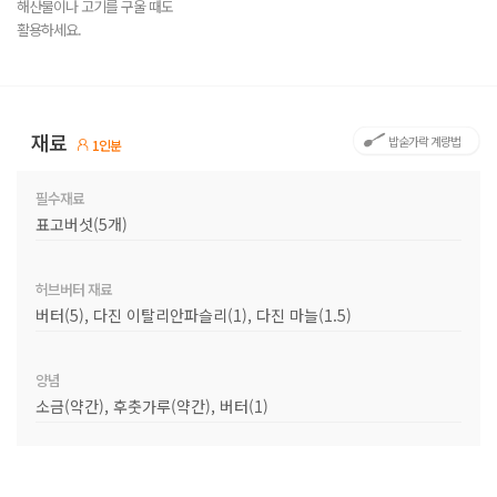
해산물이나 고기를 구울 때도
활용하세요.
재료
밥숟가락 계량법
1인분
필수재료
표고버섯(5개)
허브버터 재료
버터(5), 다진 이탈리안파슬리(1), 다진 마늘(1.5)
양념
소금(약간), 후춧가루(약간), 버터(1)