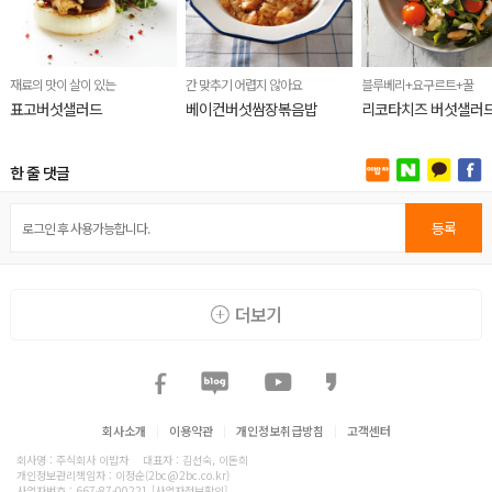
재료의 맛이 살이 있는
간 맞추기 어렵지 않아요
블루베리+요구르트+꿀
표고버섯샐러드
베이컨버섯쌈장볶음밥
리코타치즈 버섯샐러
한 줄 댓글
등록
더보기
회사소개
|
이용약관
|
개인정보취급방침
|
고객센터
회사명 : 주식회사 이밥차
대표자 : 김선숙, 이돈희
개인정보관리책임자 : 이정순(2bc@2bc.co.kr)
사업자번호 : 667-87-00221
[사업자정보확인]