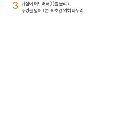
3
뒤집어 허브버터(1)를 올리고
뚜껑을 덮어 1분 30초간 익혀 마무리.