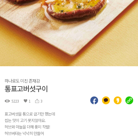
하나로도 미친 존재감
통표고버섯구이
5223
1
3
표고버섯을 통으로 굽기만 했는데
씹는 맛이 고기 못지않아요.
허브와 마늘을 더해 풍미 작렬!
허브버터는 넉넉히 만들어