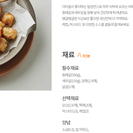
아이들이 좋아하는 밑반찬으로 자주 식탁에 오르는 어묵
동태살과 새우살을 듬뿍 넣어 건강하게 튀겨냈어요.
탱글탱글한 식감보단 쫄깃한 생선전에 더 가까워요.
케첩, 머스터드 등 다양한 소스를 곁들여 즐겨보세요.
재료
3인분
필수재료
동태살(300g),
새우살(150g), 양파(1/4개),
달걀(1개)
선택재료
당근(1/6개), 쪽파(2대),
머스터드(3), 케첩(3)
양념
소금(0.2), 밀가루(1),