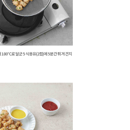
180℃로 달군 5 식용유(2컵)에 5분간 튀겨 건지