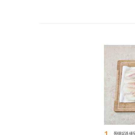
1
동태살과 새우