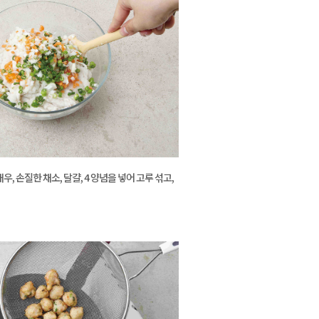
우, 손질한 채소, 달걀, 4 양념을 넣어 고루 섞고,