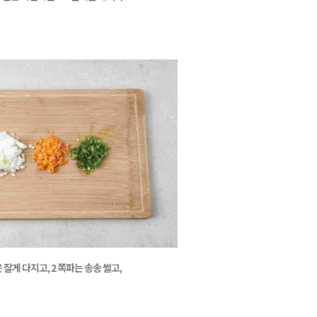
잘게 다지고, 2 쪽파는 송송 썰고,