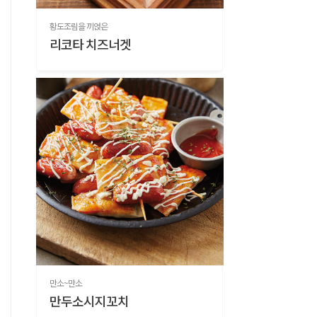
황도조림을 끼얹은
리코타 치즈너겟
만소~만소
만두소시지꼬치