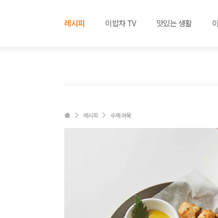
레시피
이밥차 TV
맛있는 생활
레시피
수제 어묵