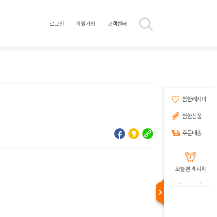
로그인
회원가입
고객센터
찜한레시피
찜한상품
주문배송
오늘 본 레시피