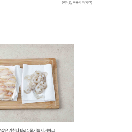
전분(1), 후춧가루(약간)
살은 키친타월로 1 물기를 제거하고