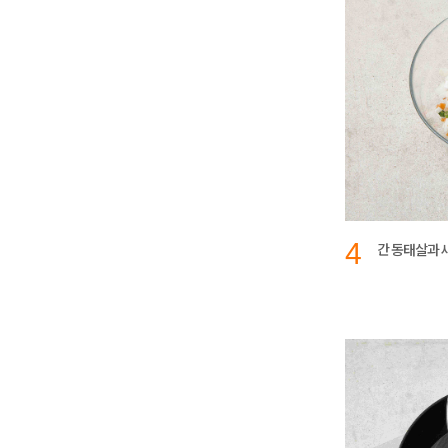
4
간 동태살과 새