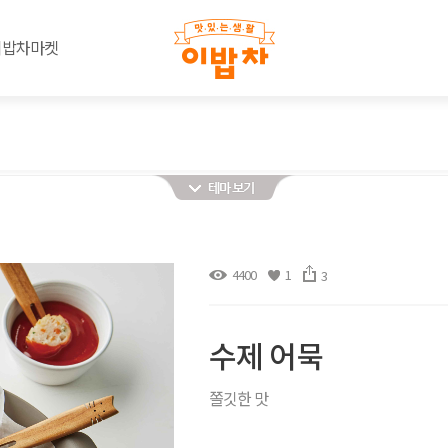
이밥차마켓
4400
1
3
수제 어묵
쫄깃한 맛