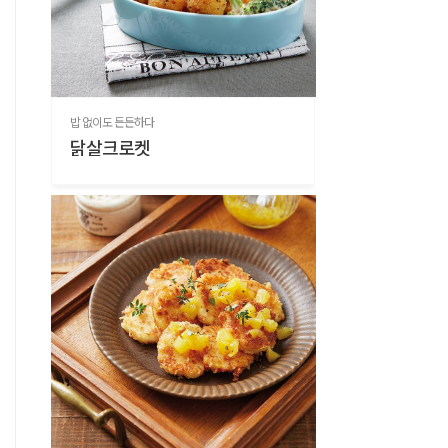
밥 없이도 든든하다
닭살크로켓