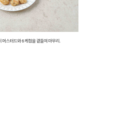
뒤 머스터드와 6 케첩을 곁들여 마무리.