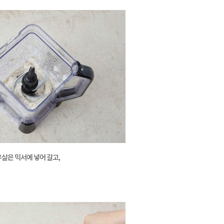
살은 믹서에 넣어 갈고,