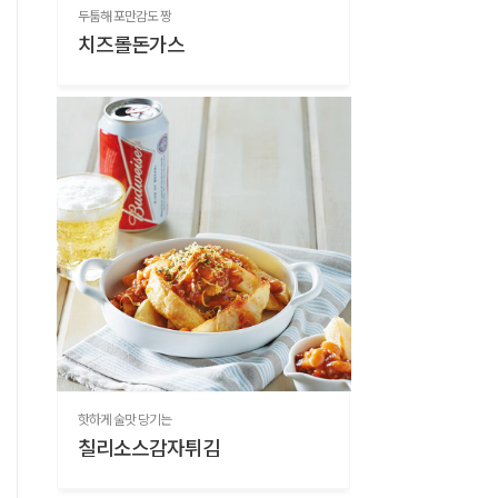
두툼해 포만감도 짱
치즈롤돈가스
핫하게 술맛 당기는
칠리소스감자튀김