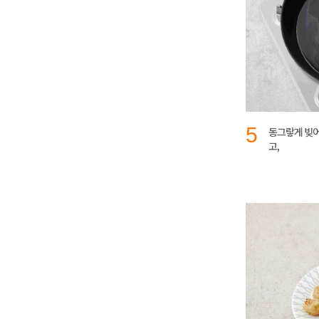
5
동그랗게 빚어 
고,