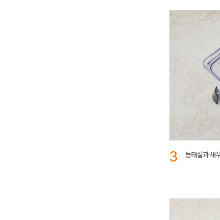
3
동태살과 새우