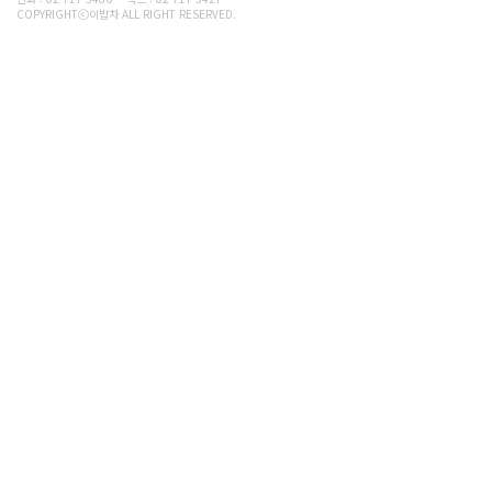
COPYRIGHTⓒ이밥차 ALL RIGHT RESERVED.