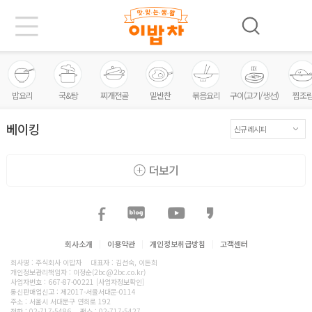
밥요리
국&탕
찌개전골
밑반찬
볶음요리
구이(고기/생선)
찜조
베이킹
더보기
회사소개
|
이용약관
|
개인정보취급방침
|
고객센터
회사명 : 주식회사 이밥차
대표자 : 김선숙, 이돈희
개인정보관리책임자 : 이정순(2bc@2bc.co.kr)
사업자번호 : 667-87-00221
[사업자정보확인]
통신판매업신고 : 제2017-서울서대문-0114
주소 : 서울시 서대문구 연희로 192
전화 :
02-717-5486
팩스 : 02-717-5427