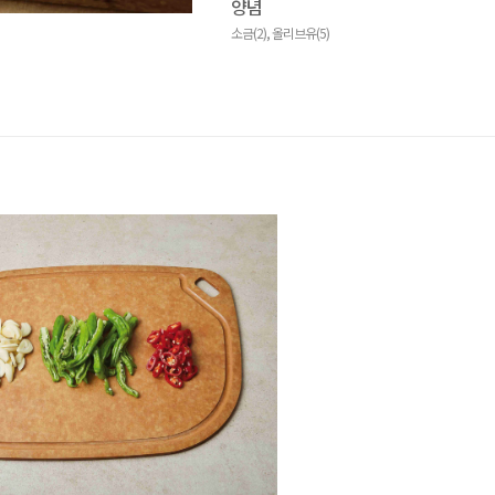
양념
소금(2), 올리브유(5)