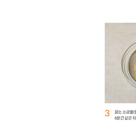
3
끓는 소금물(
6분간 삶은 뒤