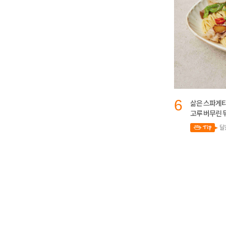
6
삶은 스파게티
고루 버무린 
달