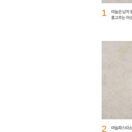
1
마늘은 납작 
홍고추는 어슷
2
마늘파스타소