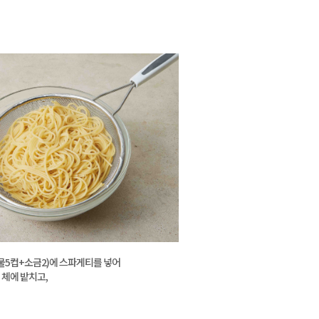
물5컵+소금2)에 스파게티를 넣어
 체에 밭치고,