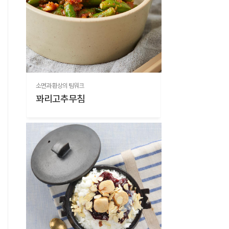
소면과 환상의 팀워크
꽈리고추무침