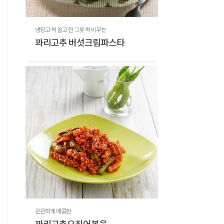
냉장고 싹 쓸고 한 그릇 싹 비우는
꽈리고추 버섯크림파스타
은은하게 매콤한
꽈리고추오징어볶음