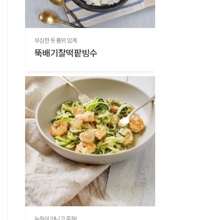
무심한 듯 품위 있게
뚝배기찰떡팥빙수
누들이 아니고 주들!