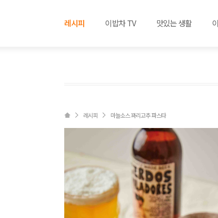
레시피
이밥차 TV
맛있는 생활
레시피
마늘소스 꽈리고추 파스타