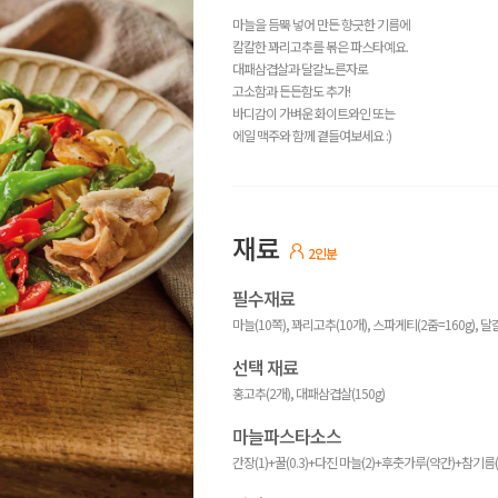
마늘을 듬뿍 넣어 만든 향긋한 기름에
칼칼한 꽈리고추를 볶은 파스타예요.
대패삼겹살과 달걀노른자로
고소함과 든든함도 추가!
바디감이 가벼운 화이트와인 또는
에일 맥주와 함께 곁들여보세요 :)
재료
2인분
필수재료
마늘(10쪽), 꽈리고추(10개), 스파게티(2줌=160g), 
선택 재료
홍고추(2개), 대패삼겹살(150g)
마늘파스타소스
간장(1)+꿀(0.3)+다진 마늘(2)+후춧가루(약간)+참기름(0