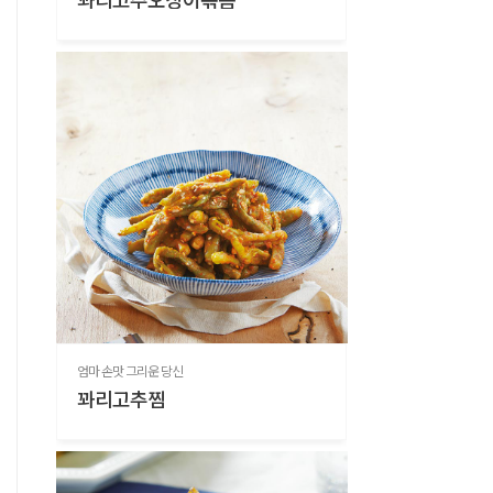
엄마 손맛 그리운 당신
꽈리고추찜