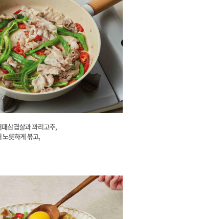
대패삼겹살과 꽈리고추,
 노릇하게 볶고,