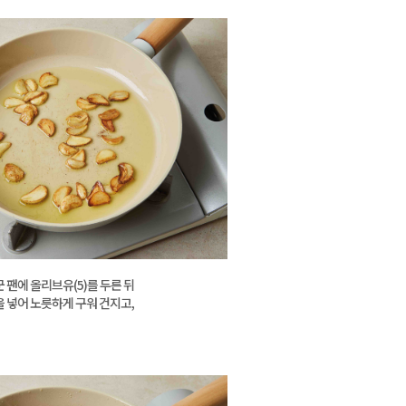
 팬에 올리브유(5)를 두른 뒤
을 넣어 노릇하게 구워 건지고,