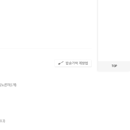
최근 본 레시피가
없습니다.
TOP
달걀노른자(1개)
.3)