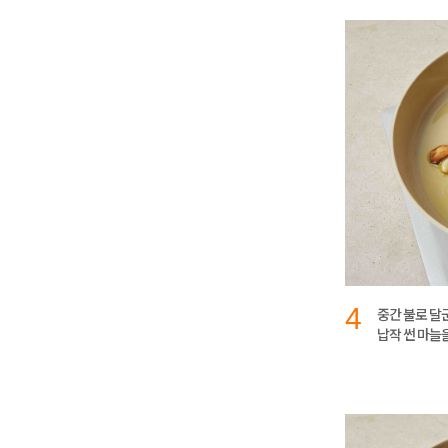
4
중간 불로 달군
납작 썬 마늘