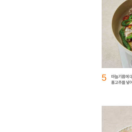
5
마늘기름에 
홍고추를 넣어