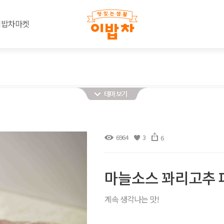
이밥차마켓
6964
3
6
마늘소스 꽈리고추 
계속 생각나는 맛!