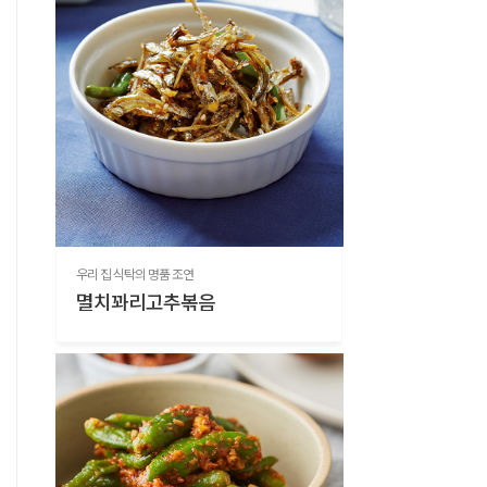
우리 집 식탁의 명품 조연
멸치꽈리고추볶음