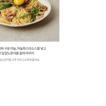
와 구운 마늘, 마늘파스타소스를 넣고
뒤 달걀노른자를 올려 마무리.
걀노른자를 고루 섞어 고소하게 즐겨요.