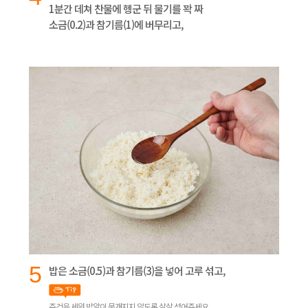
1분간 데쳐 찬물에 헹군 뒤 물기를 꽉 짜
소금(0.2)과 참기름(1)에 버무리고,
5
밥은 소금(0.5)과 참기름(3)을 넣어 고루 섞고,
주걱을 세워 밥알이 뭉개지지 않도록 살살 섞어주세요.