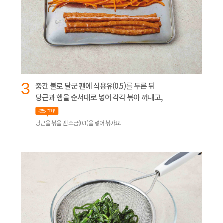
3
중간 불로 달군 팬에 식용유(0.5)를 두른 뒤
당근과 햄을 순서대로 넣어 각각 볶아 꺼내고,
당근을 볶을 땐 소금(0.1)을 넣어 볶아요.