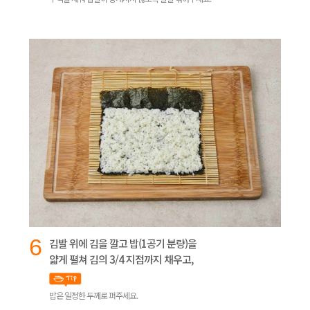
6
김발 위에 김을 깔고 밥(1공기 분량)을
얇게 펼쳐 김의 3/4 지점까지 채우고,
밥은 일정한 두께로 펴주세요.