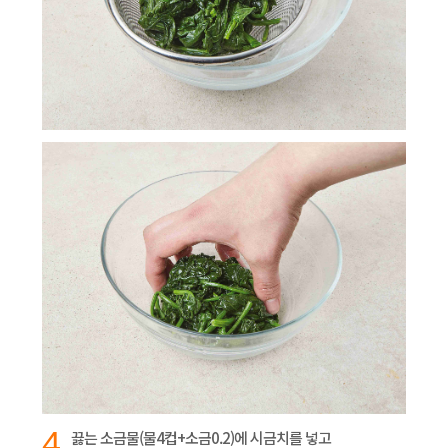
4
끓는 소금물(물4컵+소금0.2)에 시금치를 넣고