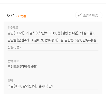
재료
밥숟가락 계량법
6인분
필수재료
당근(1/2개), 시금치(1/2단=150g), 햄(김밥용 6줄), 맛살(3줄),
달걀물(달걀4개+소금0.2), 밥(6공기), 김(김밥용 6장), 단무지(김
밥용 6줄)
선택 재료
우엉조림(김밥용 6줄)
양념
소금(0.9), 참기름(5), 참깨(약간)