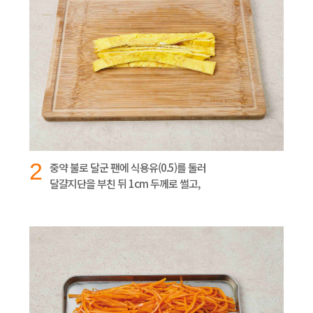
2
중약 불로 달군 팬에 식용유(0.5)를 둘러
달걀지단을 부친 뒤 1cm 두께로 썰고,