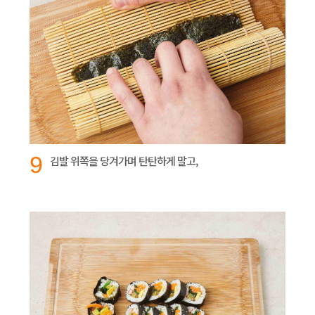
9
김발 위쪽을 당겨가며 탄탄하게 말고,