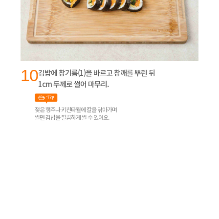
10
김밥에 참기름(1)을 바르고 참깨를 뿌린 뒤
1cm 두께로 썰어 마무리.
젖은 행주나 키친타월에 칼을 닦아가며
썰면 김밥을 깔끔하게 썰 수 있어요.