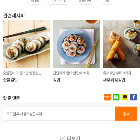
#김밥
# 기본김밥
# 도시락
# 밥
관련레시피
숯불갈비가 들어간 명품김밥
단단하게 말아 한입에 쏘옥
속재료만 무려 9가지
숯불김밥
김밥
새우튀김김밥
한 줄 댓글
등록
더보기