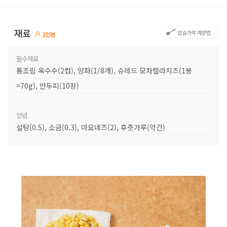
재료
밥숟가락 계량법
2인분
필수재료
통조림 옥수수(2컵), 양파(1/8개), 슈레드 모차렐라치즈(1봉
=70g), 만두피(10장)
양념
설탕(0.5), 소금(0.3), 마요네즈(2), 후춧가루(약간)