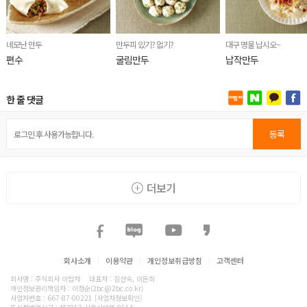
네모난 만두
만두피 있기? 없기?
대구 명물 납시오~
편수
굴림만두
납작만두
한 줄 댓글
등록
더보기
회사소개
|
이용약관
|
개인정보취급방침
|
고객센터
회사명 : 주식회사 이밥차
대표자 : 김선숙, 이돈희
개인정보관리책임자 : 이정순(2bc@2bc.co.kr)
사업자번호 : 667-87-00221
[사업자정보확인]