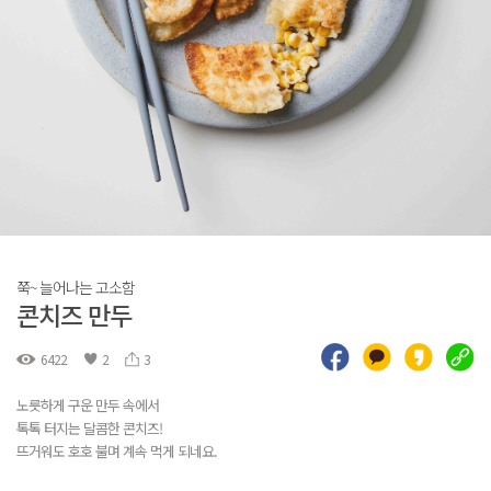
쭉~ 늘어나는 고소함
콘치즈 만두
6422
2
3
노릇하게 구운 만두 속에서
톡톡 터지는 달콤한 콘치즈!
뜨거워도 호호 불며 계속 먹게 되네요.