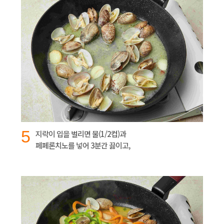
5
지락이 입을 벌리면 물(1/2컵)과
페페론치노를 넣어 3분간 끓이고,