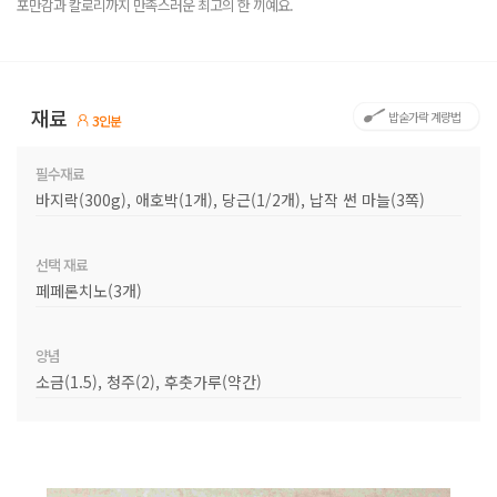
포만감과 칼로리까지 만족스러운 최고의 한 끼예요.
재료
밥숟가락 계량법
3인분
필수재료
바지락(300g), 애호박(1개), 당근(1/2개), 납작 썬 마늘(3쪽)
선택 재료
페페론치노(3개)
양념
소금(1.5), 청주(2), 후춧가루(약간)