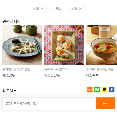
# 당근면
# 채소
# 다이어트
관련레시피
고기 없어도 아쉽지 않은
복주머니 속 영양 가득
소박하지만 따뜻한 여유
채소만두
채소밥만두
채소수프
한 줄 댓글
등록