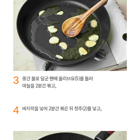
3
중간 불로 달군 팬에 올리브유(5)를 둘러
마늘을 2분간 볶고,
4
바지락을 넣어 2분간 볶은 뒤 청주(2)를 넣고,