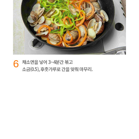
6
채소면을 넣어 3~4분간 볶고
소금(0.5), 후춧가루로 간을 맞춰 마무리.