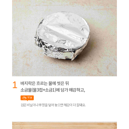
1
바지락은 흐르는 물에 씻은 뒤
소금물(물3컵+소금1)에 담가 해감하고,
검은 비닐이나 뚜껑을 덮어 놓으면 해감이 더 잘돼요.