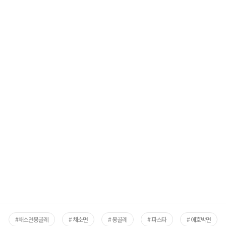
#채소면봉골레
# 채소면
# 봉골레
# 파스타
# 애호박면