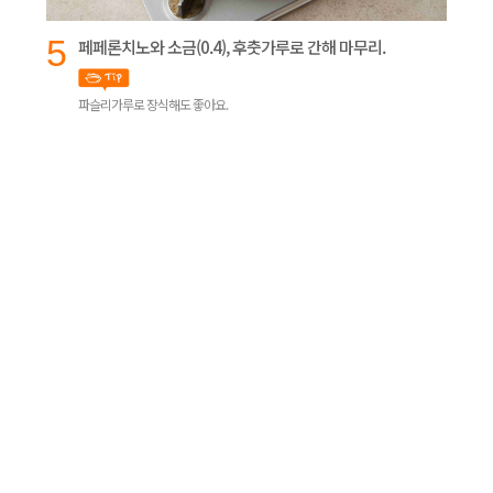
5
페페론치노와 소금(0.4), 후춧가루로 간해 마무리.
파슬리가루로 장식해도 좋아요.