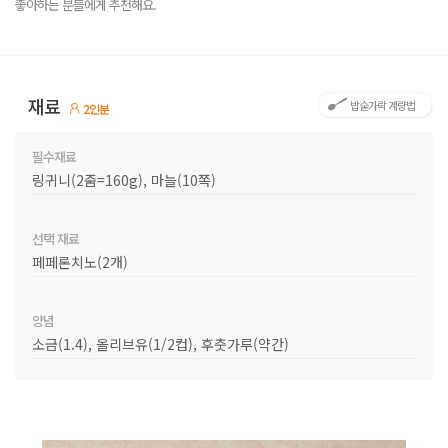
좋아하는 분들에게 추천해요.
재료
밥숟가락 계량법
2인분
필수재료
링귀니(2줌=160g), 마늘(10쪽)
선택 재료
페페론치노(2개)
양념
소금(1.4), 올리브유(1/2컵), 후춧가루(약간)