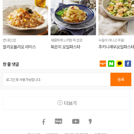
면 대신 밥
새콤하게 느끼함 쏙 잡은
누들이 아니고 주들!
알리오올리오 라이스
묵은지 오일파스타
주키니새우오일파스
한 줄 댓글
등록
더보기