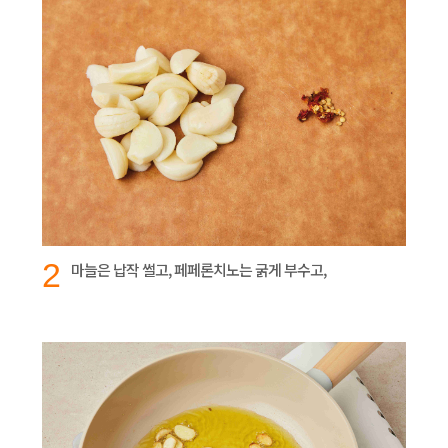
2
마늘은 납작 썰고, 페페론치노는 굵게 부수고,