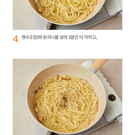
4
면수(1컵)와 링귀니를 넣어 2분간 더 익히고,