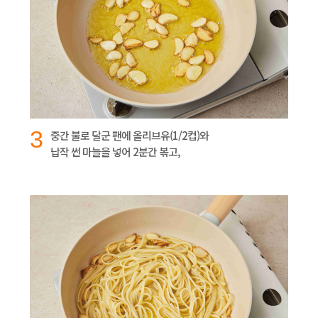
3
중간 불로 달군 팬에 올리브유(1/2컵)와
납작 썬 마늘을 넣어 2분간 볶고,