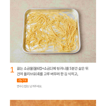
1
끓는 소금물(물6컵+소금1)에 링귀니를 5분간 삶은 뒤
건져 올리브유(4)를 고루 버무려 한 김 식히고,
면수(1컵)는 남겨주세요.