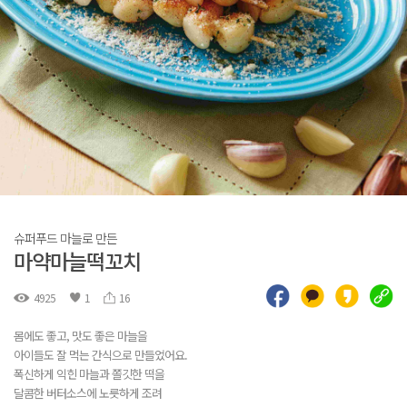
슈퍼푸드 마늘로 만든
마약마늘떡꼬치
4925
1
16
몸에도 좋고, 맛도 좋은 마늘을
아이들도 잘 먹는 간식으로 만들었어요.
폭신하게 익힌 마늘과 쫄깃한 떡을
달콤한 버터소스에 노릇하게 조려