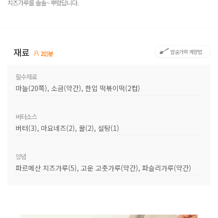
치즈가루를 솔솔~ 뿌렸답니다.
재료
밥숟가락 계량법
2인분
필수재료
마늘(20쪽), 소금(약간), 한입 떡볶이떡(2컵)
버터소스
버터(3), 마요네즈(2), 꿀(2), 설탕(1)
양념
파르메산 치즈가루(5), 고운 고춧가루(약간), 파슬리가루(약간)