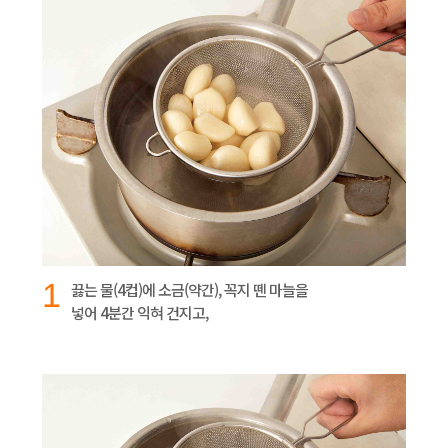
1
끓는 물(4컵)에 소금(약간), 꼭지 뗀 마늘을
넣어 4분간 익혀 건지고,