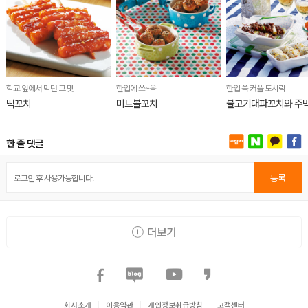
학교 앞에서 먹던 그 맛
한입에 쏘~옥
한입 쏙 커플 도시락
떡꼬치
미트볼꼬치
불고기대파꼬치와 주
한 줄 댓글
등록
더보기
회사소개
|
이용약관
|
개인정보취급방침
|
고객센터