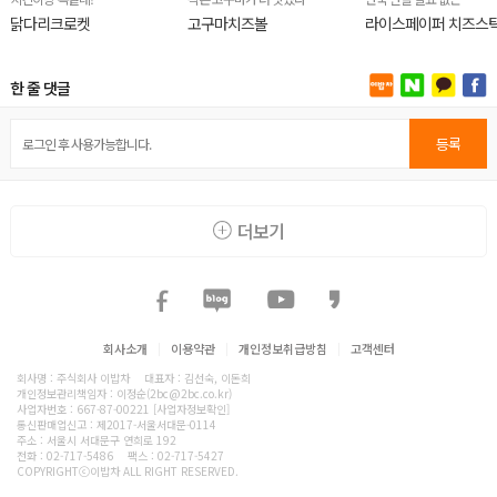
닭다리크로켓
고구마치즈볼
라이스페이퍼 치즈스
한 줄 댓글
등록
더보기
회사소개
|
이용약관
|
개인정보취급방침
|
고객센터
회사명 : 주식회사 이밥차
대표자 : 김선숙, 이돈희
개인정보관리책임자 : 이정순(2bc@2bc.co.kr)
사업자번호 : 667-87-00221
[사업자정보확인]
통신판매업신고 : 제2017-서울서대문-0114
주소 : 서울시 서대문구 연희로 192
전화 :
02-717-5486
팩스 : 02-717-5427
COPYRIGHTⓒ이밥차 ALL RIGHT RESERVED.