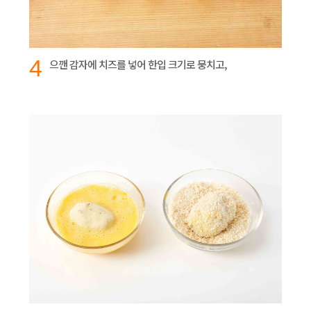
4
으깬 감자에 치즈를 넣어 한입 크기로 뭉치고,