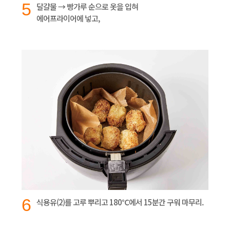
5
달걀물 → 빵가루 순으로 옷을 입혀
에어프라이어에 넣고,
6
식용유(2)를 고루 뿌리고 180℃에서 15분간 구워 마무리.