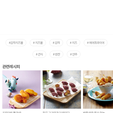
#감자치즈볼
# 치즈볼
# 감자
# 치즈
# 에어프라이어
# 간식
# 반찬
# 안주
관련레시피
치킨이랑 똑같네!
작은 고구마가 더 맛있다
반죽 만들 필요 없는