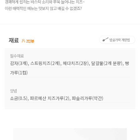
경쾌하게 씹히는 바스락 소리와 쭈욱 늘어나는 치즈~
이런 매력적인 메뉴는 맛보지 않고 배길 수 없겠죠?
재료
밥숟가락 계량법
2인분
필수재료
감자(3개), 스트링치즈(2개), 체다치즈(2장), 달걀물(2개 분량), 빵
가루(1컵)
양념
소금(0.5), 파르메산 치즈가루(2), 파슬리가루(약간)