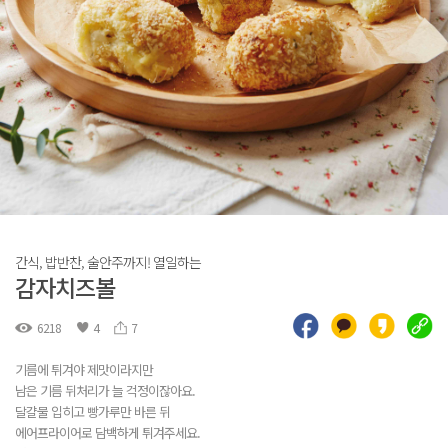
간식, 밥반찬, 술안주까지! 열일하는
감자치즈볼
6218
4
7
기름에 튀겨야 제맛이라지만
남은 기름 뒤처리가 늘 걱정이잖아요.
달걀물 입히고 빵가루만 바른 뒤
에어프라이어로 담백하게 튀겨주세요.