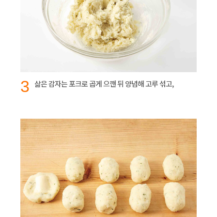
3
삶은 감자는 포크로 곱게 으깬 뒤 양념해 고루 섞고,