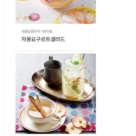
새콤달콤하게 기분전환
자몽요구르트샐러드