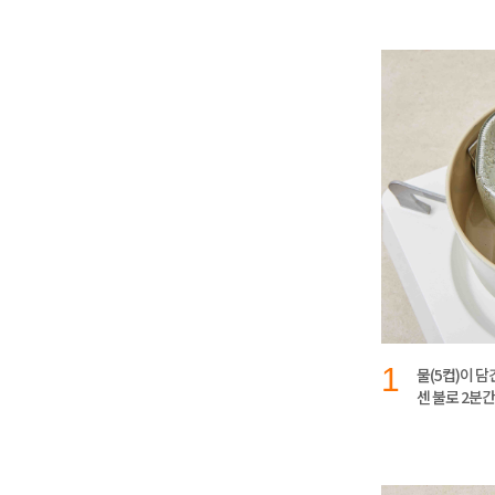
1
물(5컵)이 
센 불로 2분간