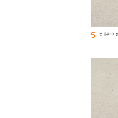
5
컵에 루비자몽