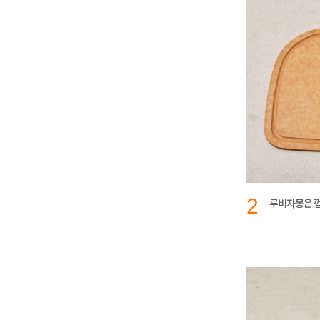
2
루비자몽은 껍