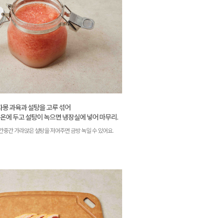
자몽 과육과 설탕을 고루 섞어
실온에 두고 설탕이 녹으면 냉장실에 넣어 마무리.
간중간 가라앉은 설탕을 저어주면 금방 녹일 수 있어요.