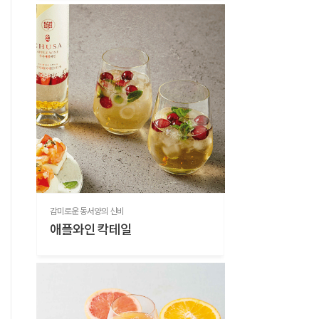
감미로운 동서양의 신비
애플와인 칵테일