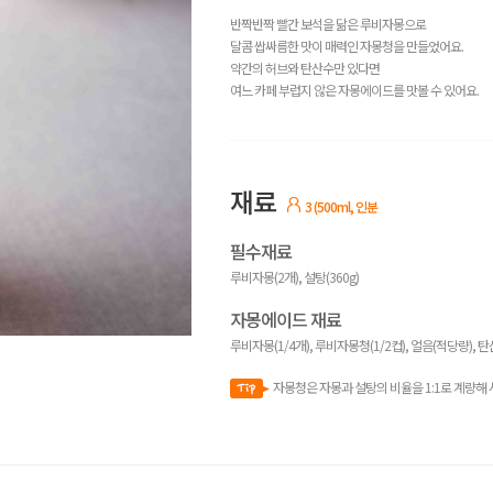
반짝반짝 빨간 보석을 닮은 루비자몽으로
달콤 쌉싸름한 맛이 매력인 자몽청을 만들었어요.
약간의 허브와 탄산수만 있다면
여느 카페 부럽지 않은 자몽에이드를 맛볼 수 있어요.
재료
3 (500ml, 인분
필수재료
루비자몽(2개), 설탕(360g)
자몽에이드 재료
루비자몽(1/4개), 루비자몽청(1/2컵), 얼음(적당량), 탄
자몽청은 자몽과 설탕의 비율을 1:1로 계량해 