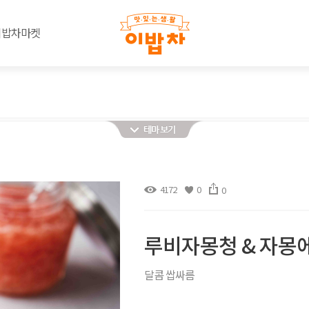
이밥차마켓
4172
0
0
루비자몽청 & 자몽
달콤 쌉싸름