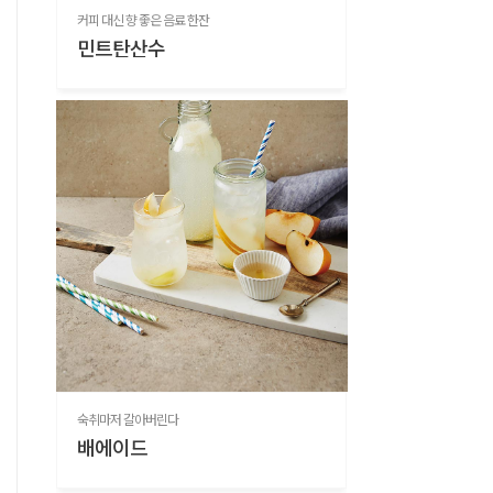
커피 대신 향 좋은 음료 한잔
민트탄산수
숙취마저 갈아버린다
배에이드