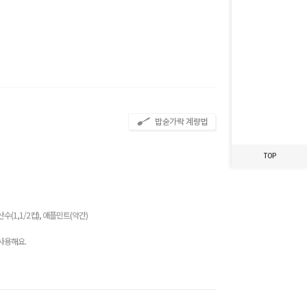
최근 본 레시피가
없습니다.
TOP
산수(1,1/2컵), 애플민트(약간)
사용해요.