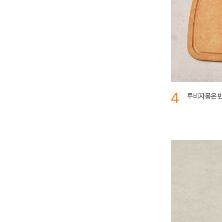
4
루비자몽은 반