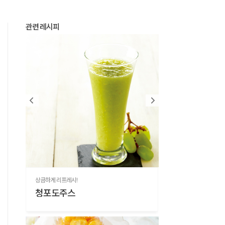
관련 레시피
상큼하게 리프레시!
청포도주스