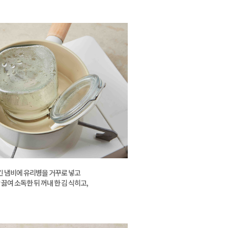
담긴 냄비에 유리병을 거꾸로 넣고
 끓여 소독한 뒤 꺼내 한 김 식히고,