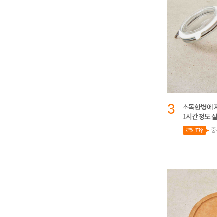
3
소독한 병에 
1시간 정도 
중