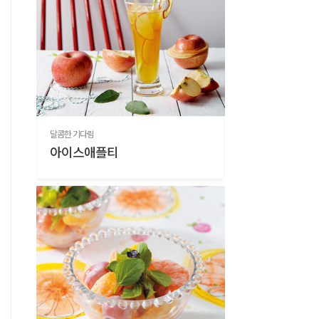
달콤한 기다림
아이스애플티