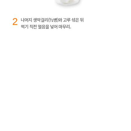
2
나머지 생막걸리(½병)와 고루 섞은 뒤
먹기 직전 얼음을 넣어 마무리.