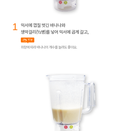
1
믹서에 껍질 벗긴 바나나와
생막걸리(½병)를 넣어 믹서에 곱게 갈고,
취향에 따라 바나나의 개수를 늘려도 좋아요.