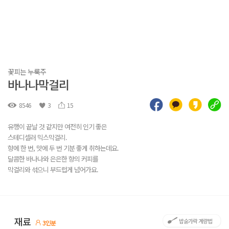
꽃피는 누룩주
바나나막걸리
8546
3
15
유행이 끝날 것 같지만 여전히 인기 좋은
스테디셀러 믹스막걸리.
향에 한 번, 맛에 두 번 기분 좋게 취하는데요.
달콤한 바나나와 은은한 향의 커피를
막걸리와 섞으니 부드럽게 넘어가요.
재료
밥숟가락 계량법
3인분