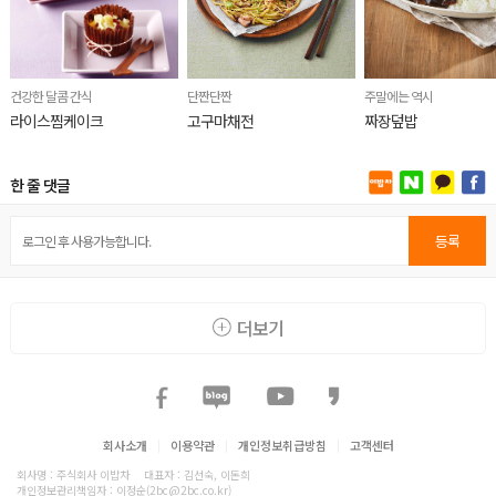
건강한 달콤 간식
단짠단짠
주말에는 역시
라이스찜케이크
고구마채전
짜장덮밥
한 줄 댓글
등록
더보기
회사소개
|
이용약관
|
개인정보취급방침
|
고객센터
회사명 : 주식회사 이밥차
대표자 : 김선숙, 이돈희
개인정보관리책임자 : 이정순(2bc@2bc.co.kr)