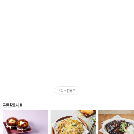
#믹스전통주
관련레시피