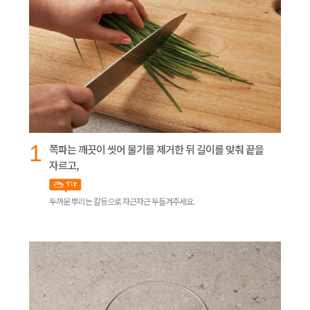
1
쪽파는 깨끗이 씻어 물기를 제거한 뒤 길이를 맞춰 끝을
자르고,
두꺼운 뿌리는 칼등으로 자근자근 두들겨주세요.