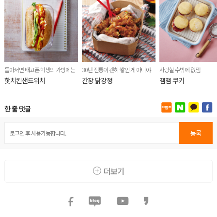
돌아서면 배고픈 학생의 가방에는
30년 전통이 괜히 쌓인 게 아니야
사랑할 수밖에 없잼
핫치킨샌드위치
간장 닭강정
잼잼 쿠키
한 줄 댓글
등록
더보기