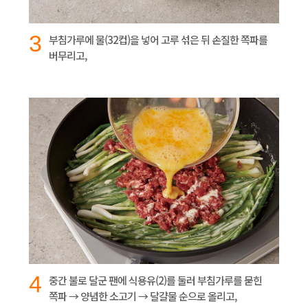
3
부침가루에 물(32컵)을 넣어 고루 섞은 뒤 손질한 쪽파를
버무리고,
4
중간 불로 달군 팬에 식용유(2)를 둘러 부침가루를 묻힌
쪽파 → 양념한 소고기 → 달걀물 순으로 올리고,