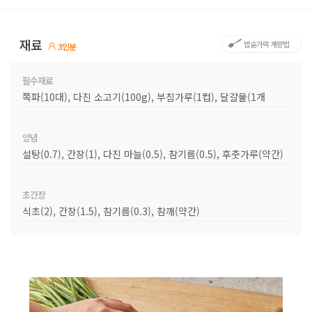
재료
밥숟가락 계량법
3인분
필수재료
쪽파(10대), 다진 소고기(100g), 부침가루(1컵), 달걀물(1개
양념
설탕(0.7), 간장(1), 다진 마늘(0.5), 참기름(0.5), 후춧가루(약간)
초간장
식초(2), 간장(1.5), 참기름(0.3), 참깨(약간)