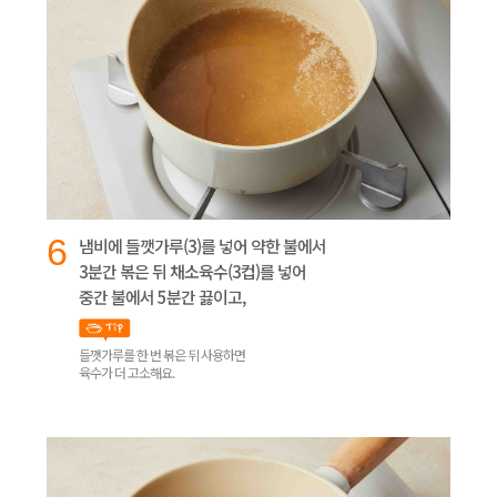
6
냄비에 들깻가루(3)를 넣어 약한 불에서
3분간 볶은 뒤 채소육수(3컵)를 넣어
중간 불에서 5분간 끓이고,
들깻가루를 한 번 볶은 뒤 사용하면
육수가 더 고소해요.