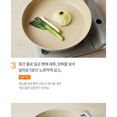
3
중간 불로 달군 팬에 대파, 양파를 넣어
앞뒤로 5분간 노릇하게 굽고,
채소를 마른 팬에 구운 뒤 육수를 내면
색은 물론 감칠맛이 생겨요.