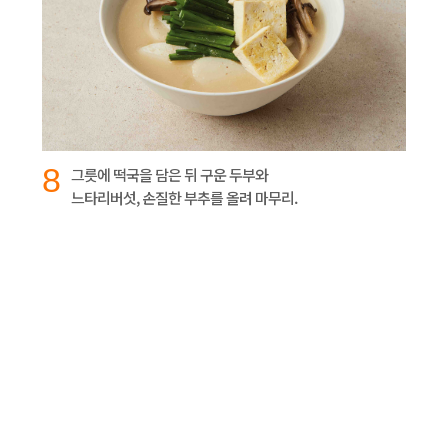
8
그릇에 떡국을 담은 뒤 구운 두부와
느타리버섯, 손질한 부추를 올려 마무리.