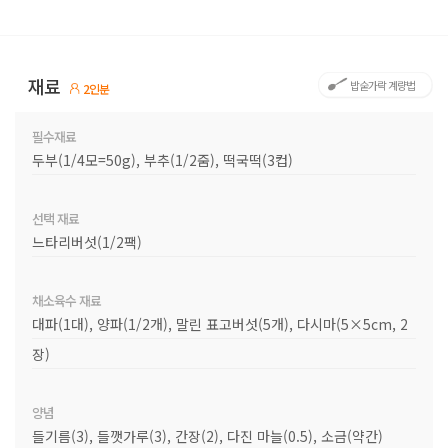
재료
밥숟가락 계량법
2인분
필수재료
두부(1/4모=50g), 부추(1/2줌), 떡국떡(3컵)
선택 재료
느타리버섯(1/2팩)
채소육수 재료
대파(1대), 양파(1/2개), 말린 표고버섯(5개), 다시마(5×5cm, 2
장)
양념
들기름(3), 들깻가루(3), 간장(2), 다진 마늘(0.5), 소금(약간)