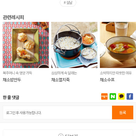
# 설날
관련레시피
복주머니 속 영양 가득
삼삼하게 속 달래는
소박하지만 따뜻한 여유
채소밥만두
채소멸치죽
채소수프
한 줄 댓글
등록