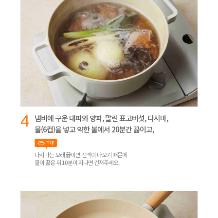
4
냄비에 구운 대파와 양파, 말린 표고버섯, 다시마,
물(6컵)을 넣고 약한 불에서 20분간 끓이고,
다시마는 오래 끓이면 진액이 나오기 때문에
물이 끓은 뒤 10분이 지나면 건져주세요.