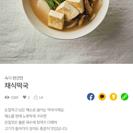
속이 편안한
채식떡국
9289
2
14
손질하고 남은 채소로 끓이는 떡국이에요.
채소를 팬에 노릇하게 구우면
감칠맛은 물론 육수에 향까지 더해져
고기가 들어가지 않아도 충분히 맛있답니다.