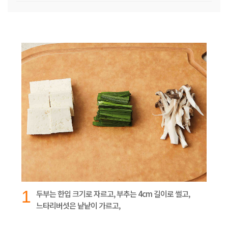
1
두부는 한입 크기로 자르고, 부추는 4cm 길이로 썰고,
느타리버섯은 낱낱이 가르고,