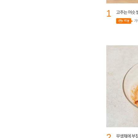
1
고추는 어슷 
가
2
무생채에 부침가