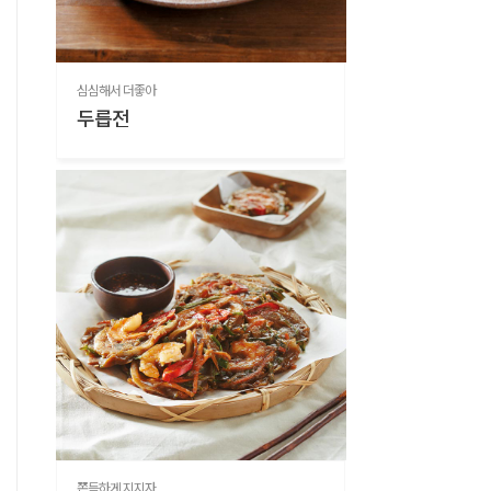
심심해서 더좋아
두릅전
쫀득하게 지지자