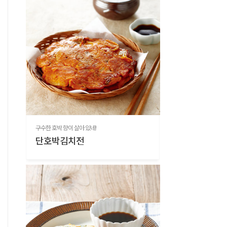
구수한 호박 향이 살아 있네!
단호박김치전