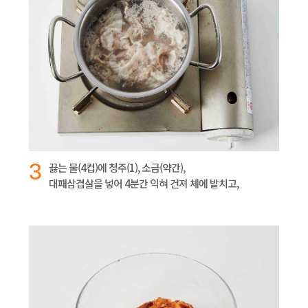
3
끓는 물(4컵)에 청주(1), 소금(약간),
대패삼겹살을 넣어 4분간 익혀 건져 체에 밭치고,