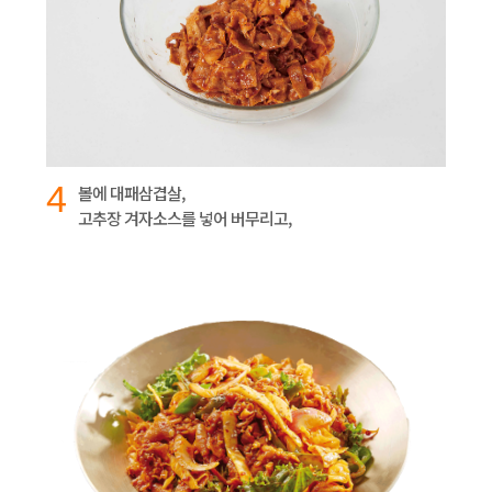
4
볼에 대패삼겹살,
고추장 겨자소스를 넣어 버무리고,