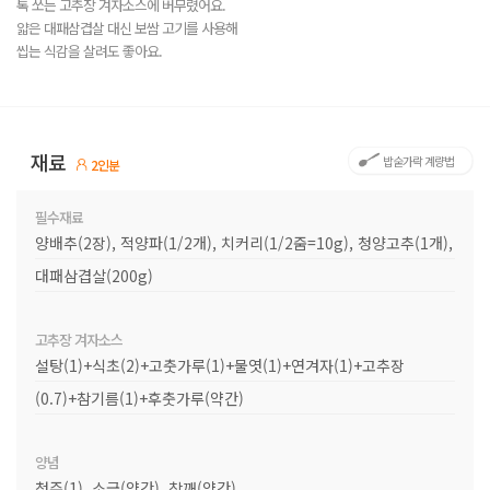
톡 쏘는 고추장 겨자소스에 버무렸어요.
얇은 대패삼겹살 대신 보쌈 고기를 사용해
씹는 식감을 살려도 좋아요.
재료
밥숟가락 계량법
2인분
필수재료
양배추(2장), 적양파(1/2개), 치커리(1/2줌=10g), 청양고추(1개),
대패삼겹살(200g)
고추장 겨자소스
설탕(1)+식초(2)+고춧가루(1)+물엿(1)+연겨자(1)+고추장
(0.7)+참기름(1)+후춧가루(약간)
양념
청주(1), 소금(약간), 참깨(약간)