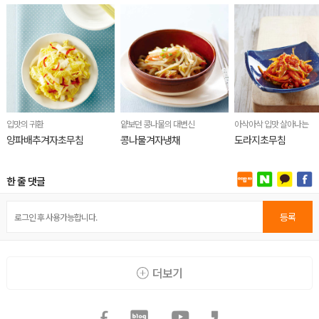
입맛의 귀환
얕보던 콩나물의 대변신
아삭아삭 입맛 살아나는
양파배추겨자초무침
콩나물겨자냉채
도라지초무침
한 줄 댓글
등록
더보기