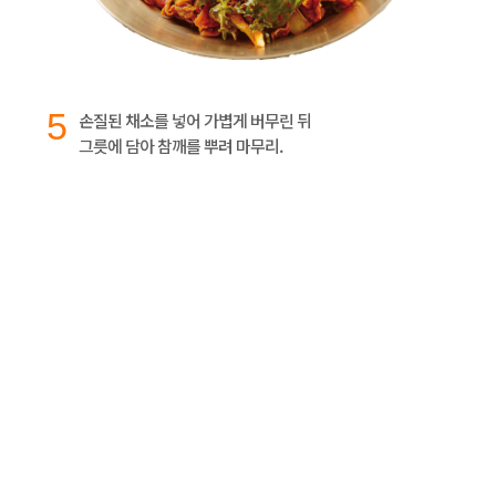
5
손질된 채소를 넣어 가볍게 버무린 뒤
그릇에 담아 참깨를 뿌려 마무리.