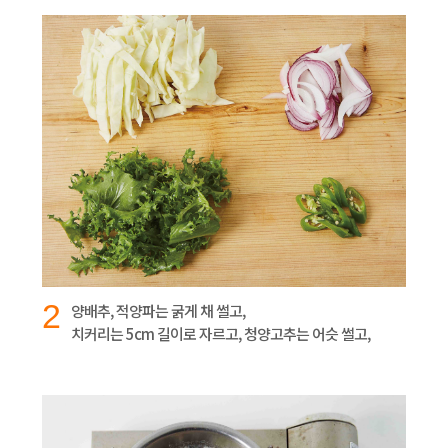
2
양배추, 적양파는 굵게 채 썰고,
치커리는 5cm 길이로 자르고, 청양고추는 어슷 썰고,