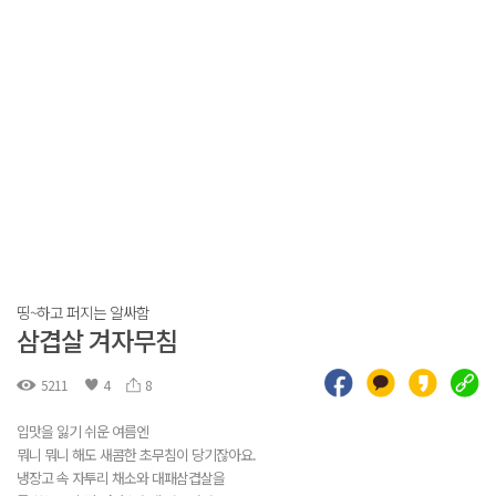
띵~하고 퍼지는 알싸함
삼겹살 겨자무침
5211
4
8
입맛을 잃기 쉬운 여름엔
뭐니 뭐니 해도 새콤한 초무침이 당기잖아요.
냉장고 속 자투리 채소와 대패삼겹살을