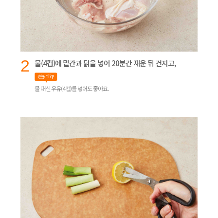
2
물(4컵)에 밑간과 닭을 넣어 20분간 재운 뒤 건지고,
물 대신 우유(4컵)를 넣어도 좋아요.