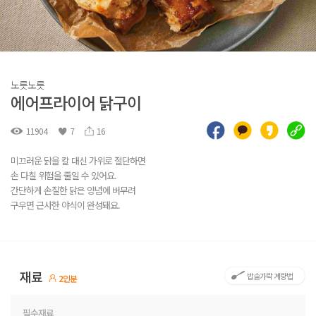
노릇노릇
에어프라이어 닭구이
11904
7
16
미끄러운 닭을 칼 대신 가위로 절단하면
손 다칠 위험을 줄일 수 있어요.
간단하게 손질한 닭은 양념에 버무려
구우면 근사한 야식이 완성돼요.
재료
밥숟가락 계량법
2인분
필수재료