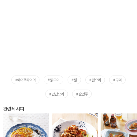
#에어프라이어
# 닭구이
# 닭
# 닭요리
# 구이
# 간단요리
# 술안주
관련레시피