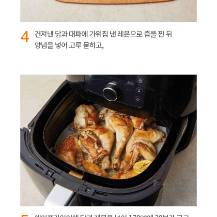
4
건져낸 닭과 대파에 가위집 낸 레몬으로 즙을 짠 뒤
양념을 넣어 고루 묻히고,