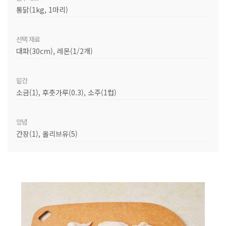
통닭(1kg, 1마리)
선택 재료
대파(30cm), 레몬(1/2개)
밑간
소금(1), 후춧가루(0.3), 소주(1컵)
양념
간장(1), 올리브유(5)