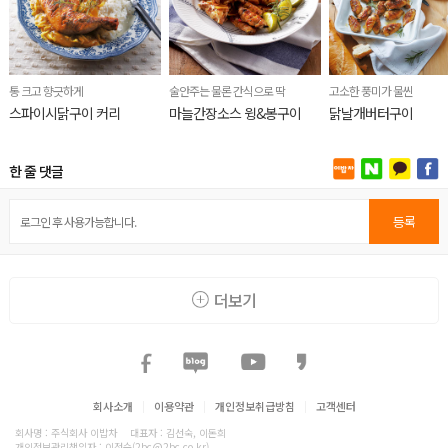
통 크고 향긋하게
술안주는 물론 간식으로 딱
고소한 풍미가 물씬
스파이시닭구이 커리
마늘간장소스 윙&봉구이
닭날개버터구이
한 줄 댓글
등록
더보기
회사소개
|
이용약관
|
개인정보취급방침
|
고객센터
회사명 : 주식회사 이밥차
대표자 : 김선숙, 이돈희
개인정보관리책임자 : 이정순(2bc@2bc.co.kr)