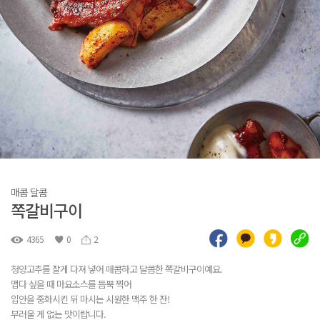
매콤 달콤
쪽갈비구이
4365
0
2
청양고추를 잘게 다져 넣어 매콤하고 달콤한 쪽갈비구이예요.
맵다 싶을 때 마요소스를 듬뿍 찍어
입안을 중화시킨 뒤 마시는 시원한 맥주 한 잔!
부러울 게 없는 맛이랍니다.