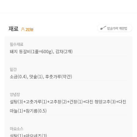
재료
밥숟가락 계량법
2인분
필수재료
돼지 등갈비(1줄=600g), 감자(2개)
밑간
소금(0.4), 맛술(1), 후춧가루(약간)
양념장
설탕(3)+고춧가루(1)+고추장(2)+간장(1)+다진 청양고추(3)+다진
마늘(1)+참기름(0.5)
마요소스
설탕(1)+마요네즈(3)