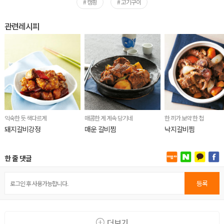
# 캠핑
# 고기구이
관련레시피
익숙한 듯 색다르게
매콤한 게 계속 당기네
한 끼가 보약 한 첩
돼지갈비강정
매운 갈비찜
낙지갈비찜
한 줄 댓글
등록
더보기