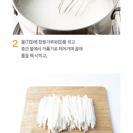
2
물(7컵)에 찹쌀가루(6컵)를 섞고
중간 불에서 거품기로 저어가며 끓여
풀을 쒀 식히고,