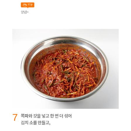
양념=
7
쪽파와 갓을 넣고 한 번 더 섞어
김치 소를 만들고,