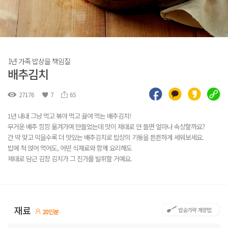
1년 가족 밥상을 책임질
배추김치
27176
7
65
1년 내내 그냥 먹고 볶아 먹고 끓여 먹는 배추김치!
무거운 배추 낑낑 옮겨가며 만들었는데 맛이 제대로 안 들면 얼마나 속상할까요?
간 딱 맞고 익을수록 더 맛있는 배추김치로 밥상의 기둥을 튼튼하게 세워보세요.
밥에 척 얹어 먹어도, 어떤 식재료와 함께 요리해도
제대로 담근 김장 김치가 그 진가를 발휘할 거예요.
재료
밥숟가락 계량법
20인분