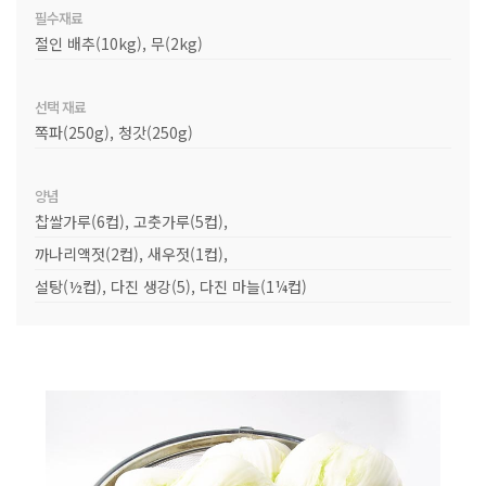
필수재료
절인 배추(10kg), 무(2kg)
선택 재료
쪽파(250g), 청갓(250g)
양념
찹쌀가루(6컵), 고춧가루(5컵),
까나리액젓(2컵), 새우젓(1컵),
설탕(½컵), 다진 생강(5), 다진 마늘(1¼컵)