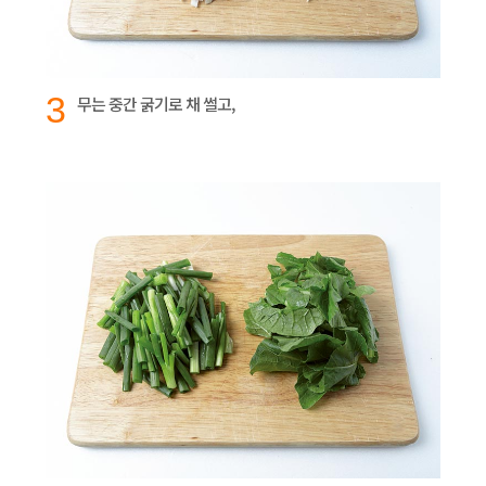
3
무는 중간 굵기로 채 썰고,