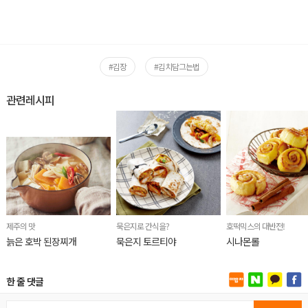
#김장
#김치담그는법
관련레시피
제주의 맛
묵은지로 간식을?
호떡믹스의 대반전!
늙은 호박 된장찌개
묵은지 토르티야
시나몬롤
한 줄 댓글