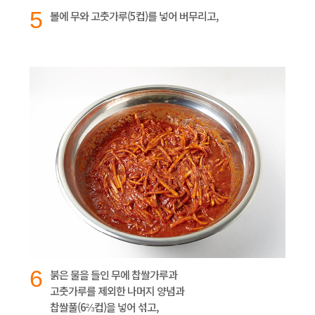
5
볼에 무와 고춧가루(5컵)를 넣어 버무리고,
6
붉은 물을 들인 무에 찹쌀가루과
고춧가루를 제외한 나머지 양념과
찹쌀풀(6⅔컵)을 넣어 섞고,