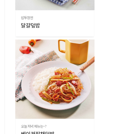
밥투정엔
달걀덮밥
오늘 저녁 메뉴는~?
베이컨잡채덮밥