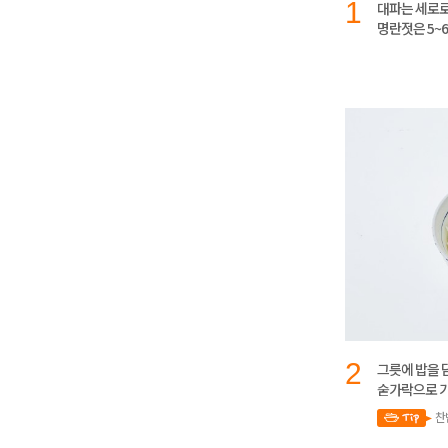
1
대파는 세로로 
명란젓은 5~
2
그릇에 밥을 
숟가락으로 가
찬