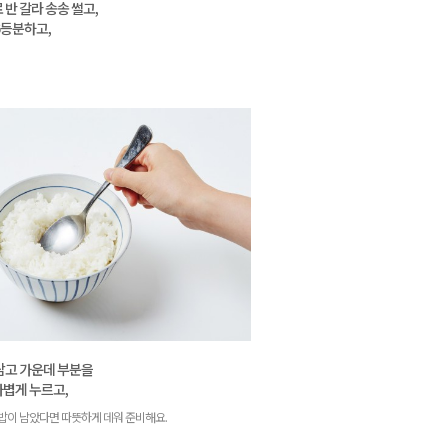
반 갈라 송송 썰고,
6등분하고,
담고 가운데 부분을
볍게 누르고,
밥이 남았다면 따뜻하게 데워 준비해요.