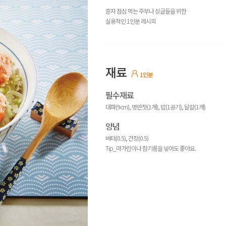
혼자 점심 먹는 주부나 싱글들을 위한
실용적인 1인분 레시피
재료
1인분
필수재료
대파(9cm), 명란젓(1개), 밥(1공기), 달걀(1개)
양념
버터(0.5), 간장(0.5)
Tip_마가린이나 참기름을 넣어도 좋아요.