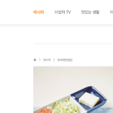
레시피
이밥차 TV
맛있는 생활
레시피
반숙명란덮밥