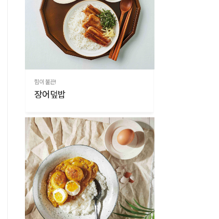
힘이 불끈!
장어덮밥