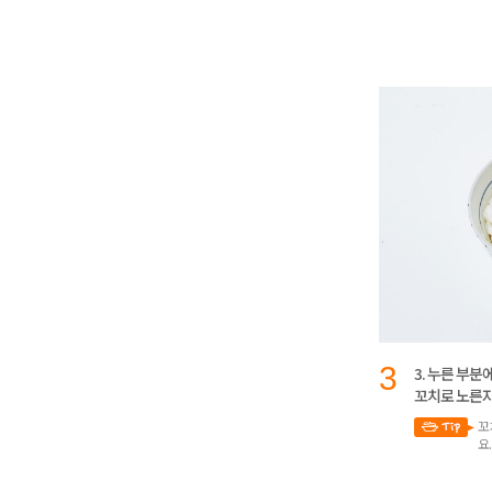
3
3. 누른 부분
꼬치로 노른자
꼬
요.