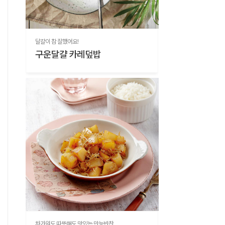
달걀이 참 잘했어요!
구운달걀 카레덮밥
차가워도 따뜻해도 맛있는 만능반찬