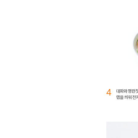
4
대파와 명란젓
랩을 씌워 전