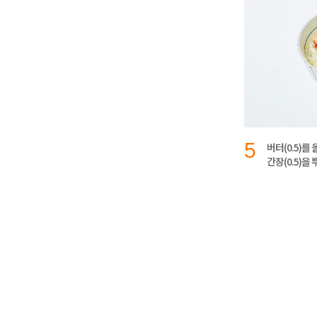
5
버터(0.5)를
간장(0.5)을