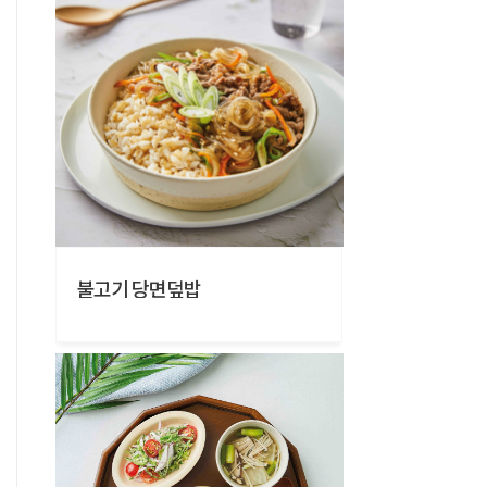
불고기 당면덮밥