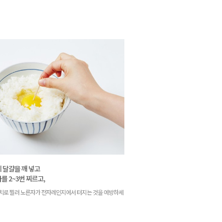
에 달걀을 깨 넣고
를 2~3번 찌르고,
치로 찔러 노른자가 전자레인지에서 터지는 것을 예방하세