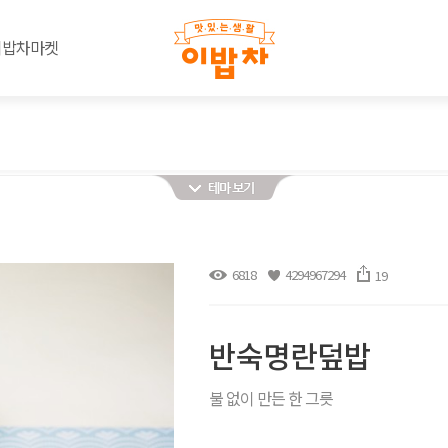
이밥차마켓
6818
4294967294
19
반숙명란덮밥
불 없이 만든 한 그릇