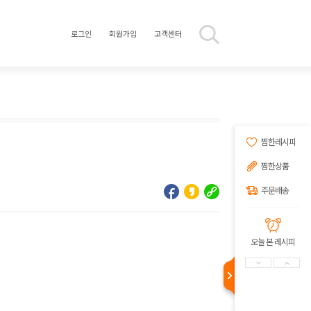
로그인
회원가입
고객센터
찜한레시피
찜한상품
주문배송
오늘 본 레시피