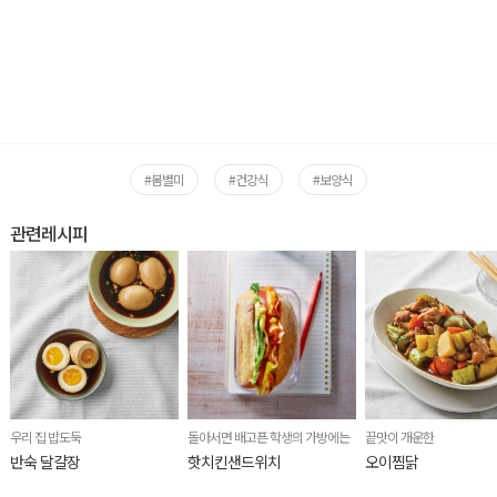
#봄별미
#건강식
#보양식
관련레시피
우리 집 밥도둑
돌아서면 배고픈 학생의 가방에는
끝맛이 개운한
반숙 달걀장
핫치킨샌드위치
오이찜닭