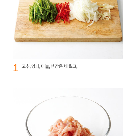
1
고추, 양파, 마늘, 생강은 채 썰고,