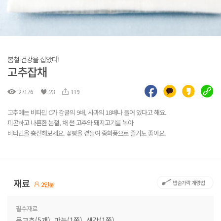
봄철 건강을 잡았다!
고추잡채
27176
23
119
고추에는 비타민 C가 감귤의 9배, 사과의 18배나 들어 있다고 해요.
피곤하고 나른한 봄철, 채 썬 고추와 돼지고기를 볶아
비타민을 충전해보세요. 꽃빵을 곁들여 중화풍으로 즐겨도 좋아요.
재료
밥숟가락 계량법
2인분
필수재료
풋고추(5개), 마늘(1쪽), 생강(1쪽),