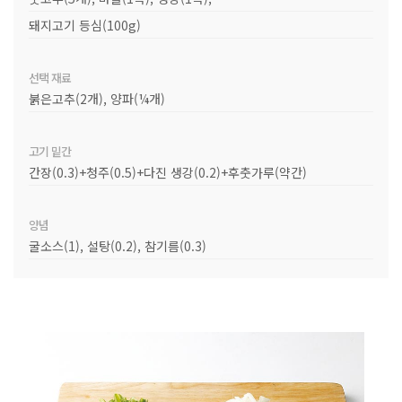
돼지고기 등심(100g)
선택 재료
붉은고추(2개), 양파(¼개)
고기 밑간
간장(0.3)+청주(0.5)+다진 생강(0.2)+후춧가루(약간)
양념
굴소스(1), 설탕(0.2), 참기름(0.3)