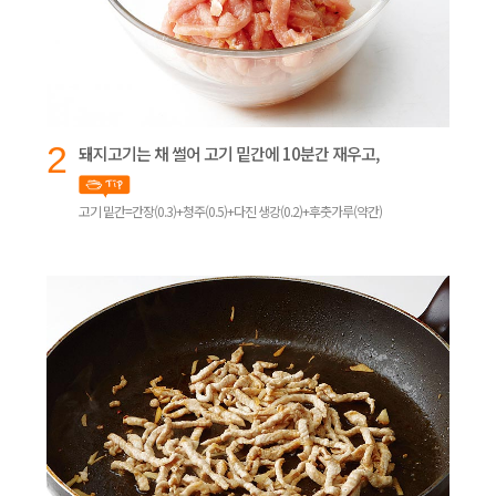
2
돼지고기는 채 썰어 고기 밑간에 10분간 재우고,
고기 밑간=간장(0.3)+청주(0.5)+다진 생강(0.2)+후춧가루(약간)