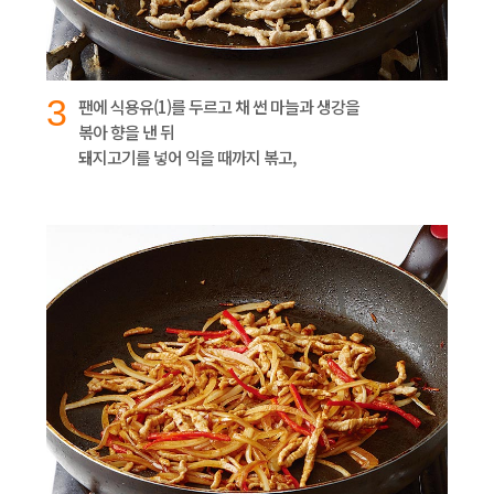
3
팬에 식용유(1)를 두르고 채 썬 마늘과 생강을
볶아 향을 낸 뒤
돼지고기를 넣어 익을 때까지 볶고,