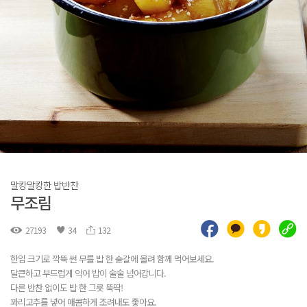
말캉말캉한 밥반찬
무조림
27193
34
132
한입 크기로 깍뚝 썬 무를 밥 한 숟갈에 올려 함께 먹어보세요.
달큰하고 부드럽게 익어 밥이 술술 넘어갑니다.
다른 반찬 없이도 밥 한 그릇 뚝딱!
꽈리고추를 넣어 매콤하게 조려내도 좋아요.