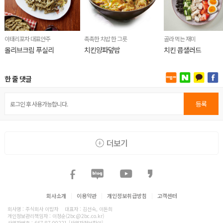
이태리포차 대표안주
촉촉한 치밥 한 그릇
골라 먹는 재미
올리브크림 푸실리
치킨양파덮밥
치킨 콥샐러드
한 줄 댓글
등록
더보기
회사소개
|
이용약관
|
개인정보취급방침
|
고객센터
회사명 : 주식회사 이밥차
대표자 : 김선숙, 이돈희
개인정보관리책임자 : 이정순(2bc@2bc.co.kr)
사업자번호 : 667-87-00221
[사업자정보확인]