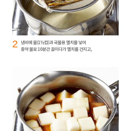
2
냄비에 물(1½컵)과 국물용 멸치를 넣어
중약 불로 10분간 끓이다가 멸치를 건지고,