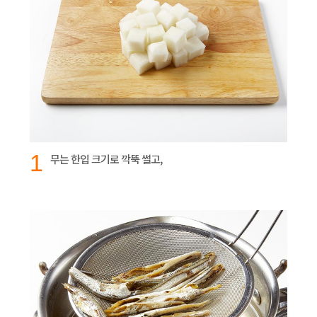
1
무는 한입 크기로 깍뚝 썰고,