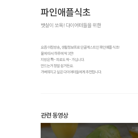
파인애플식초
뱃살이 쏘옥! 다이어터들을 위한
요즘 아침방송, 생활정보프로 단골게스트인 파인애플 식초!
물에 타서 하루에 딱 3잔!
지방은 쫙~ 피로도 싹~ 가십니다.
만드는거 정말 쉽거든요.
가벼워지고 싶은 다이어터들에게 추천합니다.
관련 동영상