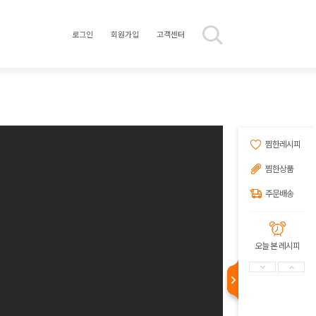
로그인
회원가입
고객센터
찜한레시피
찜한상품
주문배송
오늘 본 레시피