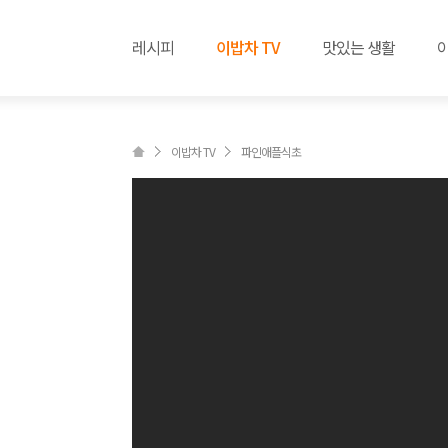
레시피
이밥차 TV
맛있는 생활
이밥차 TV
파인애플식초