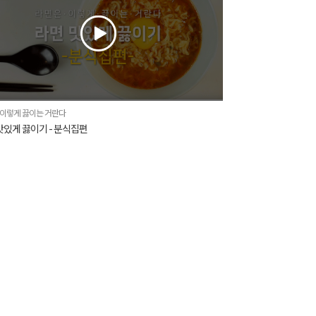
 이렇게 끓이는 거란다
맛있게 끓이기 - 분식집편