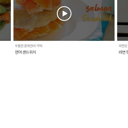
두툼한 훈제연어 가득!
라면은
연어 샌드위치
라면 