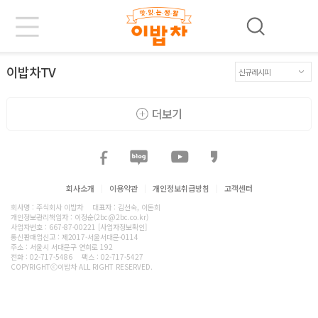
이밥차TV
더보기
회사소개
|
이용약관
|
개인정보취급방침
|
고객센터
회사명 : 주식회사 이밥차
대표자 : 김선숙, 이돈희
개인정보관리책임자 : 이정순(2bc@2bc.co.kr)
사업자번호 : 667-87-00221
[사업자정보확인]
통신판매업신고 : 제2017-서울서대문-0114
주소 : 서울시 서대문구 연희로 192
전화 :
02-717-5486
팩스 : 02-717-5427
COPYRIGHTⓒ이밥차 ALL RIGHT RESERVED.