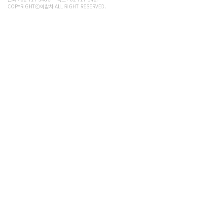
COPYRIGHTⓒ이밥차 ALL RIGHT RESERVED.