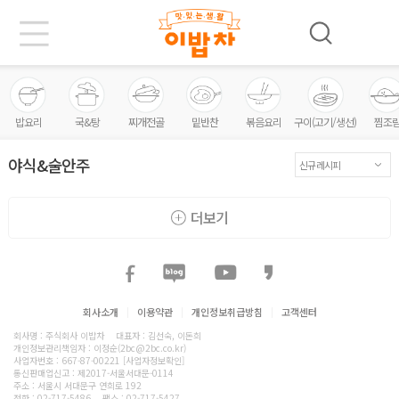
밥요리
국&탕
찌개전골
밑반찬
볶음요리
구이(고기/생선)
찜조
야식&술안주
더보기
회사소개
|
이용약관
|
개인정보취급방침
|
고객센터
회사명 : 주식회사 이밥차
대표자 : 김선숙, 이돈희
개인정보관리책임자 : 이정순(2bc@2bc.co.kr)
사업자번호 : 667-87-00221
[사업자정보확인]
통신판매업신고 : 제2017-서울서대문-0114
주소 : 서울시 서대문구 연희로 192
전화 :
02-717-5486
팩스 : 02-717-5427