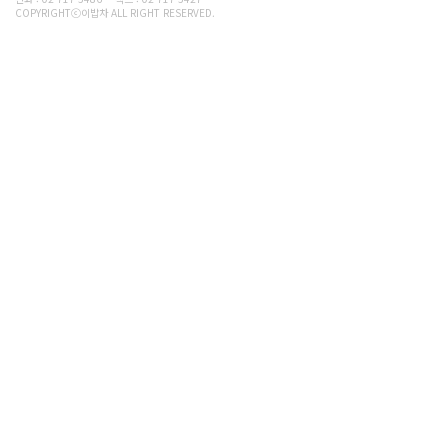
COPYRIGHTⓒ이밥차 ALL RIGHT RESERVED.