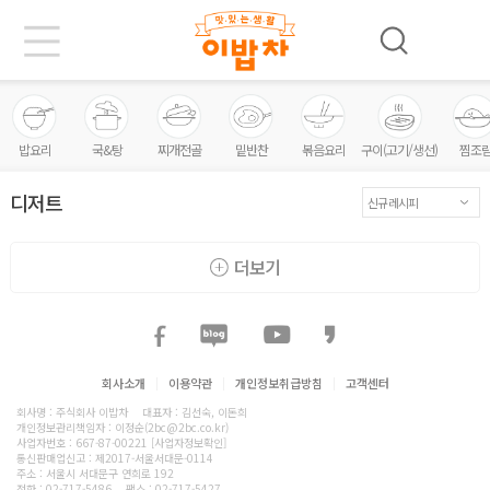
밥요리
국&탕
찌개전골
밑반찬
볶음요리
구이(고기/생선)
찜조
디저트
더보기
회사소개
|
이용약관
|
개인정보취급방침
|
고객센터
회사명 : 주식회사 이밥차
대표자 : 김선숙, 이돈희
개인정보관리책임자 : 이정순(2bc@2bc.co.kr)
사업자번호 : 667-87-00221
[사업자정보확인]
통신판매업신고 : 제2017-서울서대문-0114
주소 : 서울시 서대문구 연희로 192
전화 :
02-717-5486
팩스 : 02-717-5427