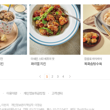
버전
미쉐린 스타 셰프의 맛
찹쌀로 바삭바삭
치킨
꽈리멸 치킨
목화솜탕수육
1
2
3
4
이용약관
개인정보취급방침
고객센터
·
·
·
, 이돈희
개인정보관리책임자 : 이정순
7-서울서대문-0114
전화 : 02-717-5486
팩스 : 02-717-5427
메일 : 2bc@2bc.co.kr