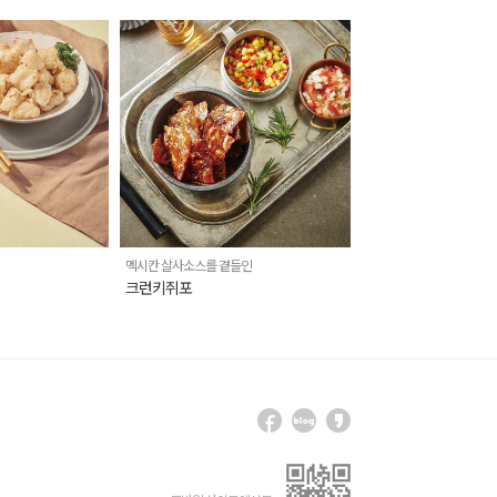
멕시칸 살사소스를 곁들인
크런키쥐포