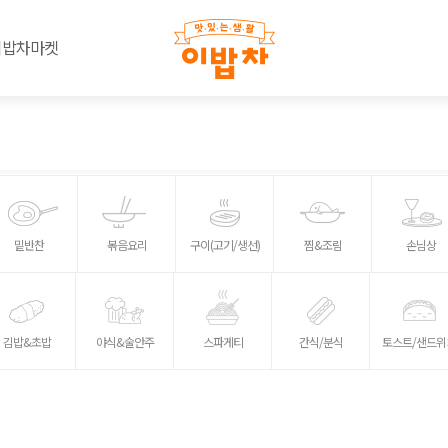
이밥차마켓
밑반찬
볶음요리
구이(고기/생선)
찜&조림
손님상
김밥&초밥
야식&술안주
스파게티
간식/분식
토스트/샌드위