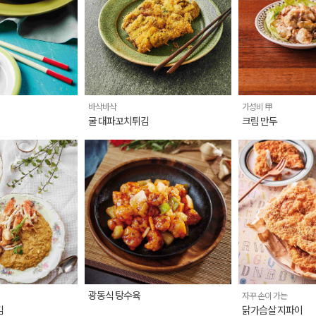
바삭바삭
가성비 甲
굴 대파꼬치튀김
크림 만두
광동식 탕수육
자꾸 손이 가는
김
닭가슴살 지파이