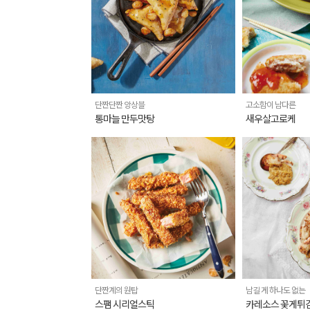
단짠단짠 앙상블
고소함이 남다른
통마늘 만두맛탕
새우살고로케
단짠계의 원탑
남길 게 하나도 없는
스팸 시리얼스틱
카레소스 꽃게튀