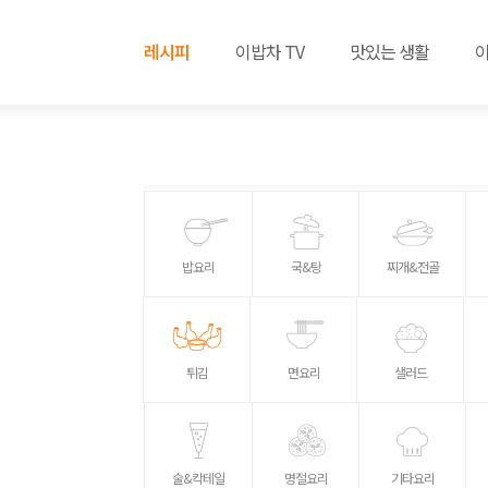
레시피
이밥차 TV
맛있는 생활
밥요리
국&탕
찌개&전골
튀김
면요리
샐러드
술&칵테일
명절요리
기타요리