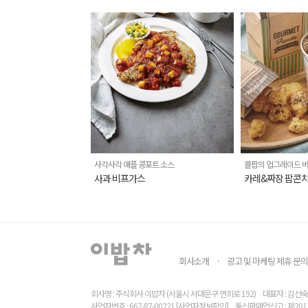
사각사각 애플 콩포트 소스
콜팝의 업그레이드 
사과 비프가스
카레&짜장 팝콘
회사소개
광고 및 마케팅 제휴 문의
·
회사명 : 주식회사 이밥차 (서울시 서대문구 연희로 192)
대표자 : 김선숙
사업자번호 : 667-87-00221
[사업자정보확인]
통신판매업신고 : 제201