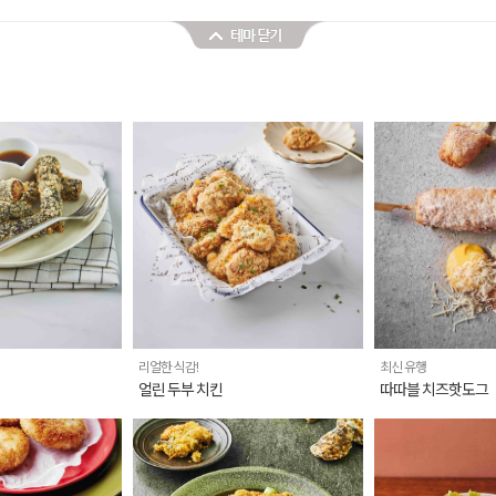
김
리얼한 식감!
최신 유행
얼린 두부 치킨
따따블 치즈핫도그