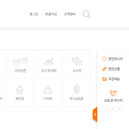
로그인
회원가입
고객센터
찜한레시피
찜한상품
아이반찬
김치 장아찌
도시락
주문배송
치
베이킹
디저트
주스&음료
오늘 본 레시피