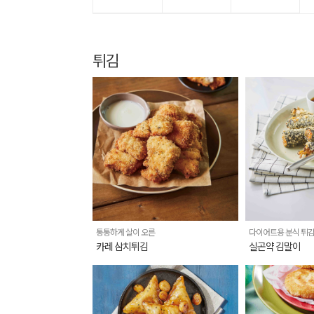
튀김
통통하게 살이 오른
다이어트용 분식 튀
카레 삼치튀김
실곤약 김말이