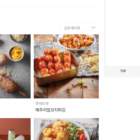
최근 본 레시피가
없습니다.
신규 레시피
TOP
추억의 맛
메추리알꼬치튀김