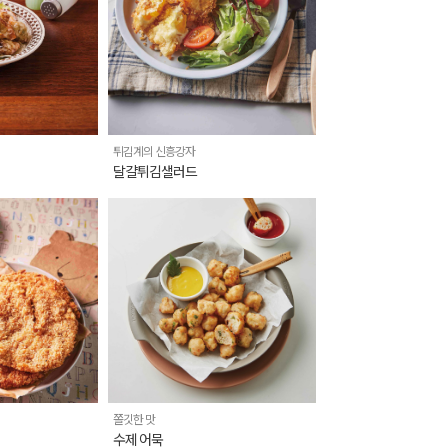
튀김계의 신흥강자
달걀튀김샐러드
쫄깃한 맛
수제 어묵