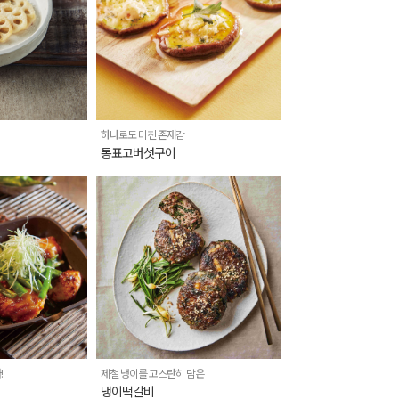
하나로도 미친 존재감
통표고버섯구이
!
제철 냉이를 고스란히 담은
냉이떡갈비