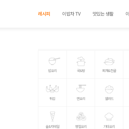
레시피
이밥차 TV
맛있는 생활
밥요리
국&탕
찌개&전골
튀김
면요리
샐러드
술&칵테일
명절요리
기타요리