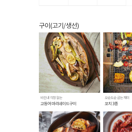
구이(고기/생선)
비린내 걱정 없는
오순도순 굽는 재미
고등어 마리네이드구이
꼬치 3종