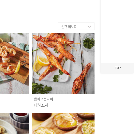
최근 본 레시피가
없습니다.
신규 레시피
TOP
린
뽑아 먹는 재미
대하꼬치