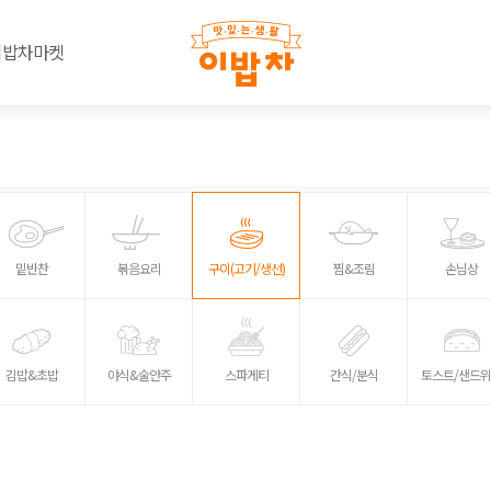
이밥차마켓
밑반찬
볶음요리
구이(고기/생선)
찜&조림
손님상
김밥&초밥
야식&술안주
스파게티
간식/분식
토스트/샌드