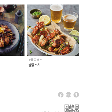
눈물 쏙 빼는
불닭꼬치