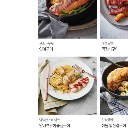
고소~ 촉촉!
매콤 달콤
연어구이
쪽갈비구이
담백한 스테이크
찰떡궁합
양배추닭가슴살구이
마늘 통삼겹구이