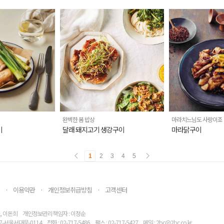
완벽한 봄 밥상
마라치느님도 사랑이죠
이
달래 돼지고기 생강구이
마라닭구이
1
2
3
4
5
이용약관
개인정보취급방침
고객센터
·
·
·
, 이돈희
개인정보관리책임자 : 이정순
7-서울서대문-0114
전화 : 02-717-5486
팩스 : 02-717-5427
메일 : 2bc@2bc.co.kr