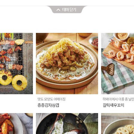
맛도 모양도 어메이징
하와이에서 이름 좀 날
층층감자삼겹
갈릭새우꼬치