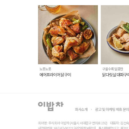
노릇노릇
구울수록 달콤한
에어프라이어 닭구이
닭다릿살 대파구
회사소개
광고 및 마케팅 제휴 문의
·
회사명 : 주식회사 이밥차 (서울시 서대문구 연희로 192)
대표자 : 김선숙
사업자번호 : 667-87-00221
[사업자정보확인]
통신판매업신고 : 제201