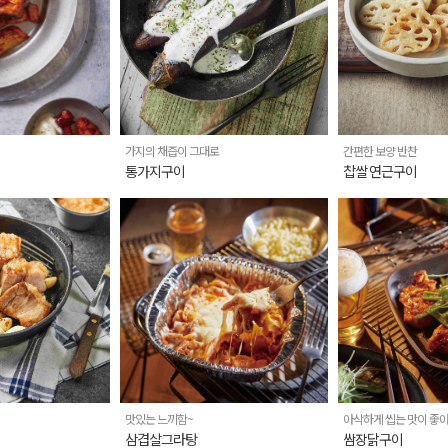
가지의 채즙이 그대로
간편한 보양 반찬
통가지구이
찹쌀 연근구이
맛있는 느끼함~
아삭하게 씹는 맛이 좋아
삼겹살그라탕
쌈장닭구이