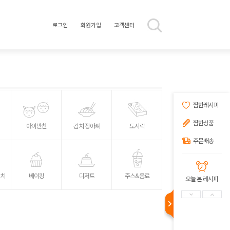
로그인
회원가입
고객센터
찜한레시피
찜한상품
아이반찬
김치 장아찌
도시락
주문배송
위치
베이킹
디저트
주스&음료
오늘 본 레시피