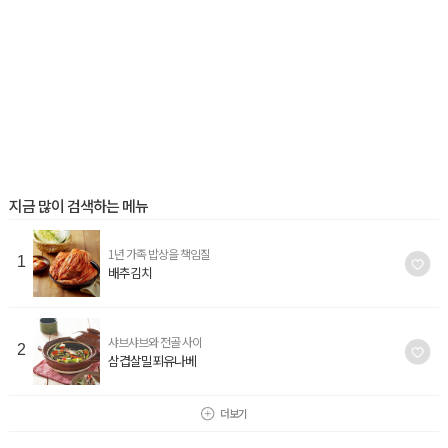
지금 많이 검색하는 메뉴
1년 가족 밥상을 책임질
1
배추김치
샤브샤브와 전골 사이
2
삼겹살밀푀유나베
더보기