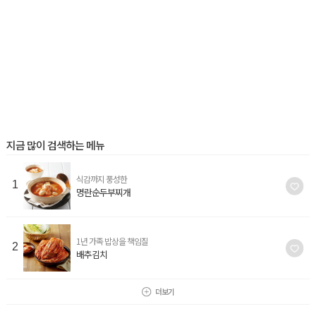
지금 많이 검색하는 메뉴
식감까지 풍성한
1
명란순두부찌개
1년 가족 밥상을 책임질
2
배추김치
더보기